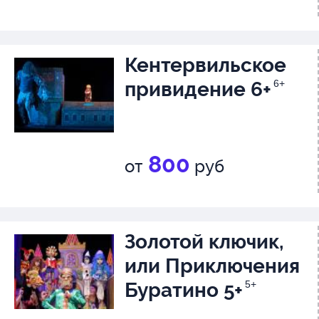
Кентервильское
привидение 6+
6+
800
от
руб
Золотой ключик,
или Приключения
Буратино 5+
5+