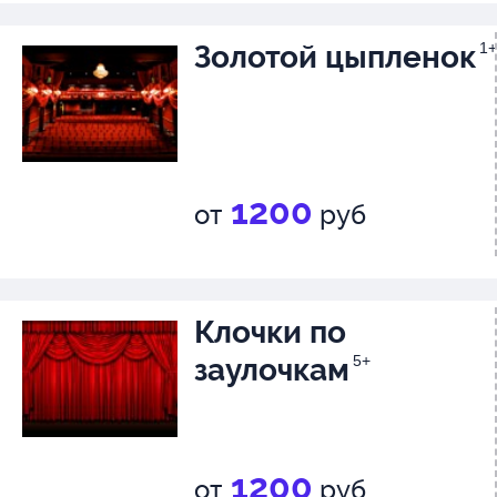
Премьера спектакля – март 20
Золотой цыпленок
1+
Действующие лица и исполнит
Рассказчик
Иван Твердов, Яков Роткин
1200
от
руб
Рассказчица
Елена Лесникова
Клочки по
заулочкам
5+
1200
от
руб