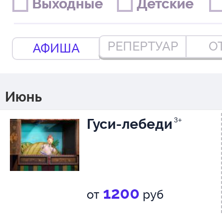
Выходные
Выходные
Детские
Детские
РЕПЕРТУАР
О
АФИША
Июнь
Гуси-лебеди
3+
1200
от
руб