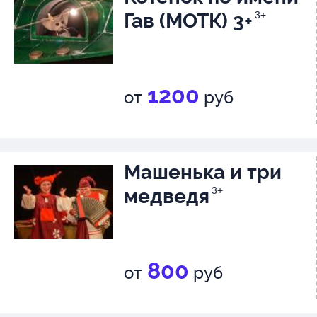
Гав (МОТК) 3+
3+
1200
от
руб
Машенька и три
медведя
3+
800
от
руб