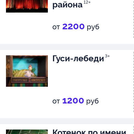
района
12+
2200
от
руб
Гуси-лебеди
3+
1200
от
руб
Котенок по имени