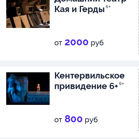
Кая и Герды
6+
2000
от
руб
Кентервильское
привидение 6+
6+
800
от
руб