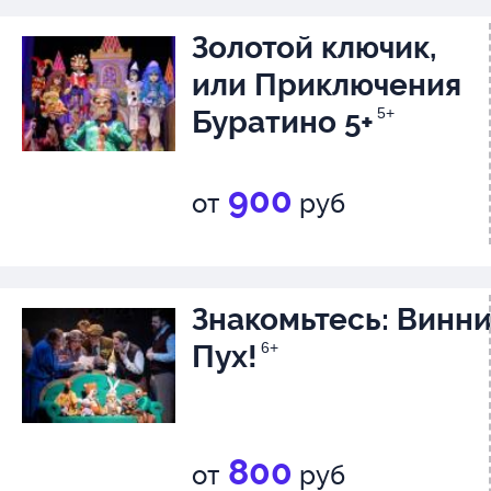
Золотой ключик,
или Приключения
Буратино 5+
5+
900
от
руб
Знакомьтесь: Винн
Пух!
6+
800
от
руб