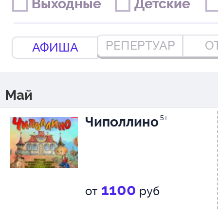
Выходные
Выходные
Детские
Детские
РЕПЕРТУАР
О
АФИША
Май
Чиполлино
5+
1100
от
руб