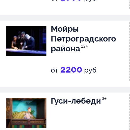
Мойры
Петроградского
района
12+
2200
от
руб
Гуси-лебеди
3+