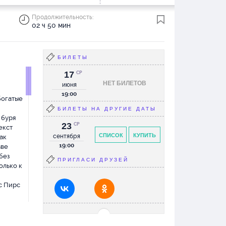
Продолжительность:
02 ч 50 мин
БИЛЕТЫ
17
СР
НЕТ БИЛЕТОВ
июня
19:00
богатые
БИЛЕТЫ НА ДРУГИЕ ДАТЫ
 буря
23
СР
екст
СПИСОК
КУПИТЬ
сентября
ак
19:00
зве
без
ПРИГЛАСИ ДРУЗЕЙ
олько к
с Пирс
вот