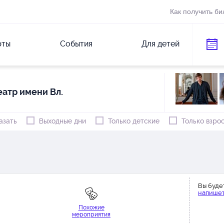
Как получить би
рты
События
Для детей
атр имени Вл.
азать
Выходные дни
Только детские
Только взро
Вы буде
напишет
Похожие
мероприятия