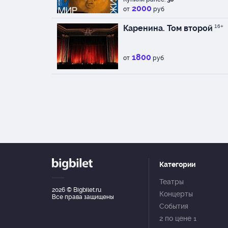
2000
от
руб
Каренина. Том второй
16+
1800
от
руб
Категории
Театры
2026
© Bigbilet.ru
Концерты
Все права защищены
События
2 по цене 1