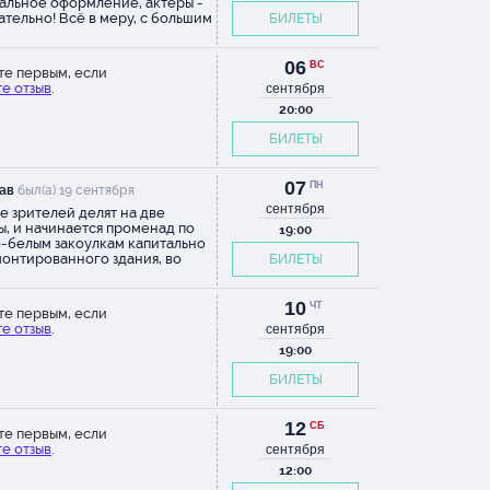
альное оформление, актеры -
ательно! Всё в меру, с большим
БИЛЕТЫ
м и мастерством. Браво!
или большое удовольствие.
06
ВС
те первым, если
е отзыв
.
сентября
20:00
БИЛЕТЫ
07
ПН
ав
был(а) 19 сентября
сентября
е зрителей делят на две
ы, и начинается променад по
19:00
-белым закоулкам капитально
онтированного здания, во
БИЛЕТЫ
 которого предстоит увидеть
ь сюжетов (то есть большую их
играют по два раза, а четыре -
10
ЧТ
те первым, если
ьшом зале, объединив группы).
е отзыв
.
сентября
ь библейских заповедей
аны через историю Сретенки и
19:00
тностей и их обитателей. По
БИЛЕТЫ
это сериал, с живыми
гами - тот самый вербатим, на
ом драматург собаку съела. С
12
его качества режиссурой. С
СБ
те первым, если
алистскими декорациями. С
е отзыв
.
сентября
ными актерами, из которых я
12:00
ебя выделил трогательную
илу Иванилову и