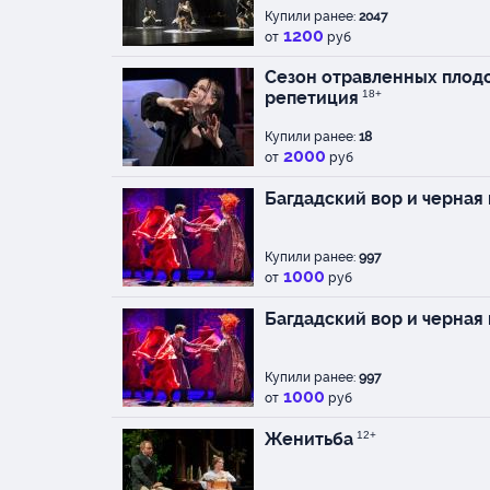
Купили ранее:
2047
1200
от
руб
Сезон отравленных плодо
репетиция
18+
Купили ранее:
18
2000
от
руб
Багдадский вор и черная
Купили ранее:
997
1000
от
руб
Багдадский вор и черная
Купили ранее:
997
1000
от
руб
Женитьба
12+