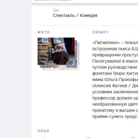
Тип
Спектакль / Комедия
ФОТО
СЮЖЕТ
«Пигмалион» – пожалу
остроумная пьеса Б.
превращении простуш
Палагушкина) в изыс
чутким руководством
фонетики Генри Хигги
мамы (Ольга Прокофье
(Алексей Фатеев / Дм
условиям заключенно
профессор должен за
необразованную цвет
принятому в высшем о
приёме суметь предст
ЛИЦА