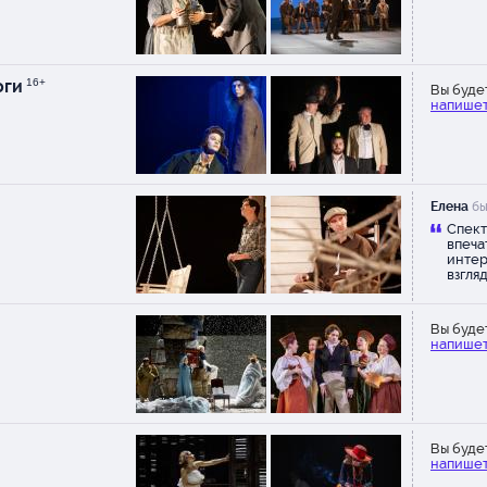
оги
16+
Вы буде
напишет
Елена
бы
Спект
впеча
интер
взгля
Вы буде
напишет
Вы буде
напишет