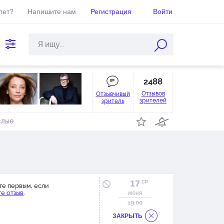
лет?
Напишите нам
Регистрация
Войти
2488
Отзывов
Отзывчивый
зрителей
зритель
слые
17
СР
те первым, если
е отзыв
.
июня
19:00
ЗАКРЫТЬ