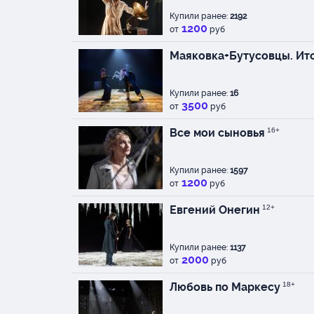
Купили ранее:
2192
1200
от
руб
Маяковка+Бутусовцы. Ит
Купили ранее:
16
3500
от
руб
Все мои сыновья
16+
Купили ранее:
1597
1200
от
руб
Евгений Онегин
12+
Купили ранее:
1137
2000
от
руб
Любовь по Маркесу
18+