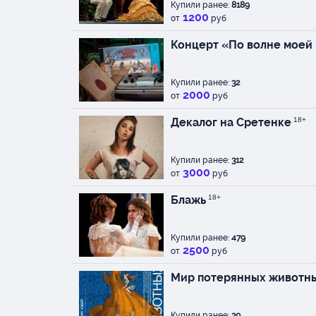
Купили ранее:
8189
1200
от
руб
Концерт «По волне моей
Купили ранее:
32
2000
от
руб
Декалог на Сретенке
18+
Купили ранее:
312
3000
от
руб
Блажь
18+
Купили ранее:
479
2500
от
руб
Мир потерянных животн
Купили ранее:
30