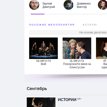
Гарнов
Довженко
Дмитрий
Виктор
ПОХОЖИЕ МЕРОПРИЯТИЯ
КСТАТИ!
На основе десятков
09 августа
15 августа
16
Вий
Похороните меня за
Вы
плинтусом
оди
Сентябрь
ИСТОРИИ
16+