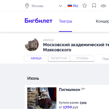
RU
Театры
Конце
АФИША
Московский академический те
Маяковского
АФИША
РЕПЕРТУАР
ОТЗЫВЫ
Пок
Июнь
Пигмалион
16+
Купили ранее:
5349
1700
от
руб