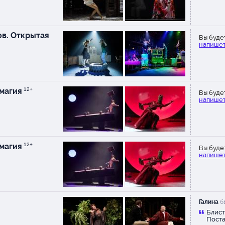
в. Открытая
Вы буде
напишет
 магия
12+
Вы буде
напишет
 магия
12+
Вы буде
напишет
Галина
бы
Блист
Поста