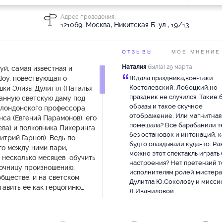
Адрес проведения:
121069, Москва, Никитская Б. ул., 19/13
ОТЗЫВЫ
МОЕ МНЕНИЕ
Наталия
был(а) 29 марта
й, самая известная и
“
Шоу, повествующая о
Ждала праздника,все-таки
Костолевский, Лобоцкий,но
ки Элизы Дулиттл (Наталья
праздник не случился. Такие 
канную светскую даму под
образы и такое скучное
 лондонского профессора
отображение. Или магнитная
нса (Евгений Парамонов), его
помешала? Все барабанили т
ва) и полковника Пикеринга
без остановок и интонаций, к
итрий Гарнов). Ведь по
будто опаздывали куда-то. Ра
го между ними пари,
можно этот спектакль играть 
 несколько месяцев обучить
настроения? Нет претензий т
очницу произношению,
исполнителям ролей мистера
бществе, и на светском
Дулитла Ю.Соколову и мисси
авить её как герцогиню…
Л.Иваниловой.
Екатерина
был(а) 03 ноября
“
Прокофьева - чудо чудное, а 