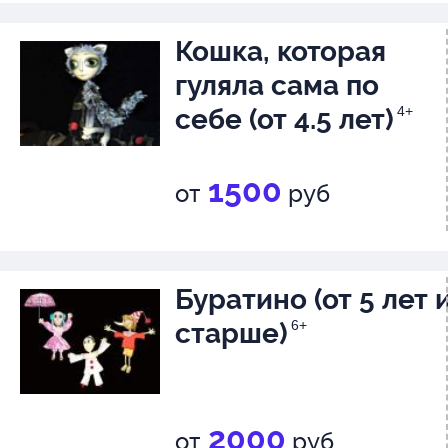
Этому и учит спектакль «Коте
Гав», веселый, легкий, занимат
Кошка, которая
полный мягкого юмора и искр
гуляла сама по
себе (от 4.5 лет)
4+
каламбуров.
Рекомендуем детям от 3 лет
1500
от
руб
Продолжительность 1 час.
Спектакль в 2-х действиях с а
Буратино (от 5 лет 
Билет берется на КАЖДОГО, 
старше)
6+
от возраста и занимаемого ме
2000
от
руб