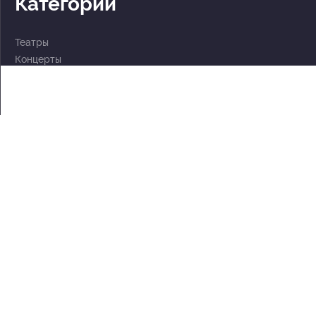
Категории
Театры
Концерты
События
2 по цене 1
Для детей
Абонементы
Документы
Политика обработки персональных данных