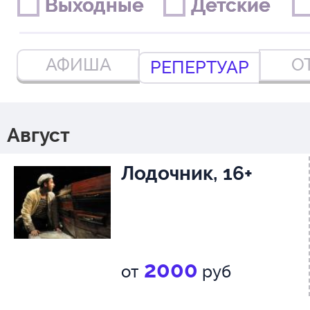
Выходные
Выходные
Детские
Детские
АФИША
О
РЕПЕРТУАР
Август
Лодочник, 16+
2000
от
руб