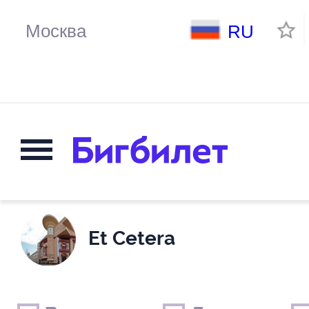
RU
Et Cetera
Выходные дни
Только детские