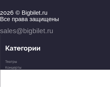
2026
© Bigbilet.ru
Все права защищены
sales@bigbilet.ru
Категории
Театры
Концерты
События
2 по цене 1
Для детей
Абонементы
Документы