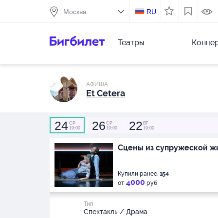
RU
Театры
Конце
АФИША
Et Cetera
24
26
22
СР
СР
ВТ
19:00
19:00
19:00
Сцены из супружеской ж
Купили ранее:
154
4000
от
руб
Тип
Спектакль / Драма