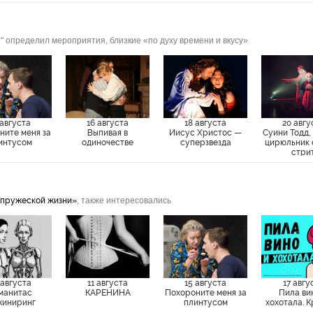
" определил мероприятия, близкие «по духу времени и вкусу»
 августа
16 августа
18 августа
20 авгу
ните меня за
Выпивая в
Иисус Христос —
Суини Тодд,
интусом
одиночестве
суперзвезда
цирюльник 
стри
упружеской жизни»
, также интересовались
 августа
11 августа
15 августа
17 авгу
манитас
КАРЕНИНА
Похороните меня за
Пила ви
иниринг
плинтусом
хохотала. 