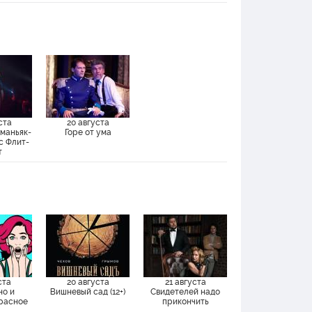
ста
20 августа
 маньяк-
Горе от ума
с Флит-
т
ста
20 августа
21 августа
но и
Вишневый сад (12+)
Свидетелей надо
Красное
прикончить