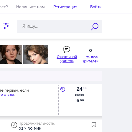
лет?
Напишите нам
Регистрация
Войти
0
Отзывчивый
Отзывов
зритель
зрителей
24
СР
те первым, если
е отзыв
.
июня
19:00
Продолжительность:
02 ч 30 мин