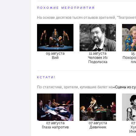
ПОХОЖИЕ МЕРОПРИЯТИЯ
На основе десятков тысяч отзывов зрителей, "Театронет
09 августа
11 августа
15
Вий
Человек Из
Похоро
Подольска
пл
КСТАТИ!
По статистике, зрители, купившие билет на
«Сцены из с
07 августа
07 августа
07
Глаза напротив
Девичник
Ху
Инж