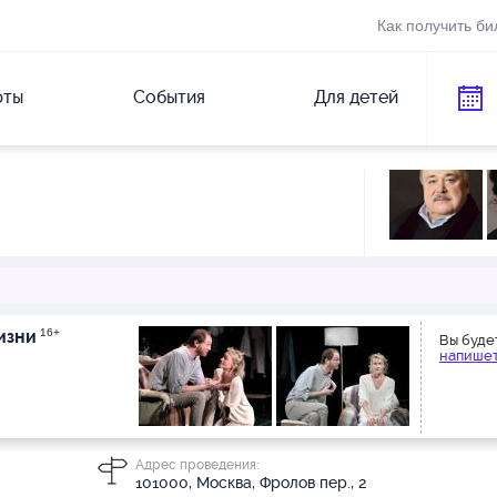
Как получить би
рты
События
Для детей
изни
16+
Вы буде
напишет
Адрес проведения:
101000, Москва, Фролов пер., 2