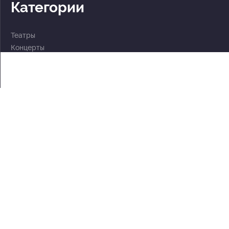
Категории
Театры
Концерты
События
2 по цене 1
Для детей
Абонементы
Документы
Политика обработки персональных данных