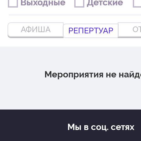
Выходные
Выходные
Детские
Детские
АФИША
О
РЕПЕРТУАР
Мероприятия не най
Мы в соц. сетях