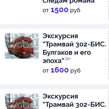
следам романа
"Мастер и
1500
от
руб
Маргарита"
12+
Экскурсия
"Трамвай 302-БИС.
Булгаков и его
эпоха"
12+
1600
от
руб
Экскурсия
"Трамвай 302-БИС.