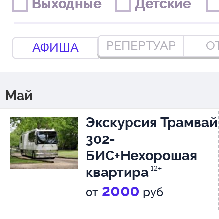
Выходные
Выходные
Детские
Детские
РЕПЕРТУАР
О
АФИША
Май
Экскурсия Трамвай
302-
БИС+Нехорошая
квартира
12+
2000
от
руб