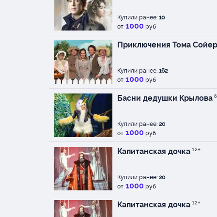
Купили ранее:
10
1000
от
руб
Приключения Тома Сойе
Купили ранее:
162
1000
от
руб
Басни дедушки Крылова
6
Купили ранее:
20
1000
от
руб
Капитанская дочка
12+
Купили ранее:
20
1000
от
руб
Капитанская дочка
12+