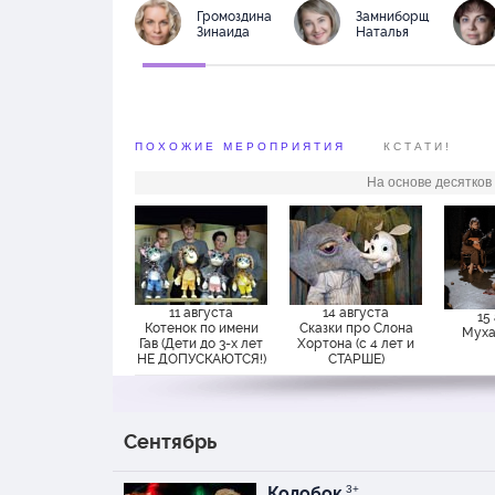
Громоздина
Замниборщ
Зинаида
Наталья
ПОХОЖИЕ МЕРОПРИЯТИЯ
КСТАТИ!
На основе десятков
11 августа
14 августа
15
Котенок по имени
Сказки про Слона
Муха
Гав (Дети до 3-х лет
Хортона (с 4 лет и
НЕ ДОПУСКАЮТСЯ!)
СТАРШЕ)
Сентябрь
Колобок
3+