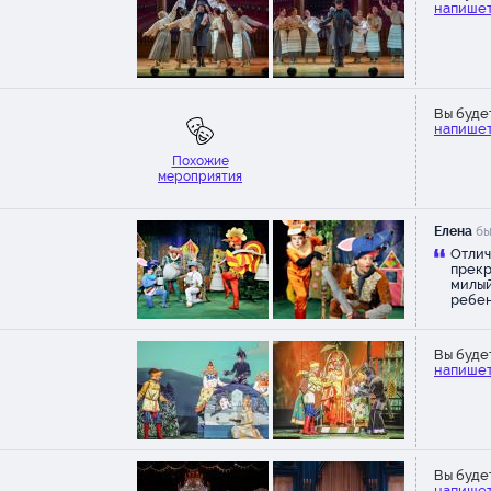
напишет
декорации и, конечно же, ор
Глядя на всё, сам начинаешь в
сказку. Мы были счастливы по
постановки. Малыш просидел
отделения открыв рот и ни ра
отвлекся ни на что (это бывае
Вы буде
напишет
редко). Хотим еще что-нибуд
посмотреть у вас, но кроме 
Похожие
для трехлеток пока ничего нет 
мероприятия
Огромное спасибо!!!!
Алексей
был(а) 08 февраля
Елена
бы
“
Отлич
НАМ ОЧЕНЬ ПОНРАВИЛОСЬ,
прекр
БОЛЬШОЕ СПАСИБО.
милый
ребен
Екатерина
был(а) 26 января
откры
“
в про
«Теремок» красивый, приятн
раз!
Вы буде
спектакль, из тех, которые хо
напишет
посмотреть еще. Была со ста
младшим, с племяшками и, ду
удовольствием свожу еще ко
нибудь.
Лилия
был(а) 24 ноября
Вы буде
напишет