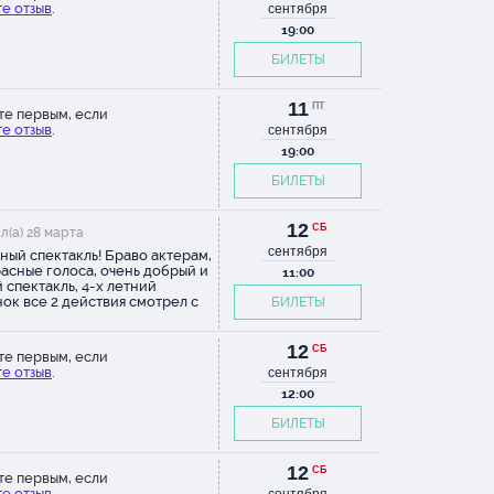
е отзыв
.
кестр!
сентября
ерить в
19:00
сле
БИЛЕТЫ
 оба
зу не
11
ПТ
т
те первым, если
е отзыв
.
сентября
ь
19:00
Теремка
(((.
БИЛЕТЫ
12
СБ
л(а) 28 марта
сентября
ный спектакль! Браво актерам,
асные голоса, очень добрый и
11:00
 спектакль, 4-х летний
ок все 2 действия смотрел с
БИЛЕТЫ
тым ртом, полное погружение
исходящее)))) Вернем еще не
ый
12
СБ
те первым, если
чется
е отзыв
.
сентября
ршим, с
12:00
маю, с
го–
БИЛЕТЫ
12
СБ
те первым, если
е отзыв
.