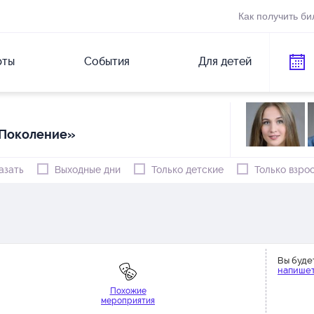
Как получить би
рты
События
Для детей
«Поколение»
азать
Выходные дни
Только детские
Только взро
Вы буде
напишет
Похожие
мероприятия