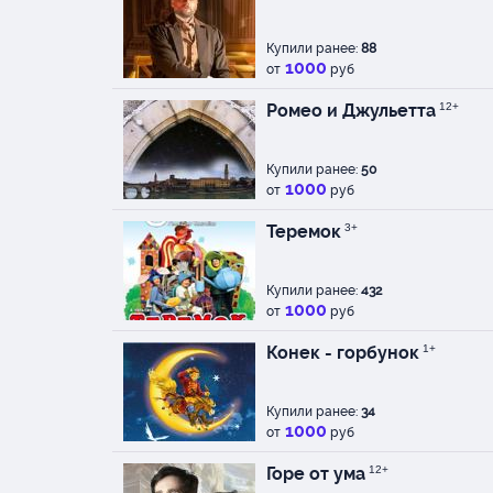
Купили ранее:
88
1000
от
руб
Ромео и Джульетта
12+
Купили ранее:
50
1000
от
руб
Теремок
3+
Купили ранее:
432
1000
от
руб
Конек - горбунок
1+
Купили ранее:
34
1000
от
руб
Горе от ума
12+