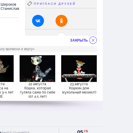
ПРИГЛАСИ ДРУЗЕЙ
Широков
Станислав
расивое
ЗАКРЫТЬ
ху времени и вкусу»
 игра
Ребенок
что еще
".
сь
ста
22 августа
23 августа
ам
а на
Кошка, которая
Кошкин дом
их
 3-х лет
гуляла сама по себе
(кукольный мюзикл!)
НЕ
(от 4.5 лет)
ЮТСЯ)
с
у 3
такля,с
другие
05
СБ
я
был(а) 17 ноября