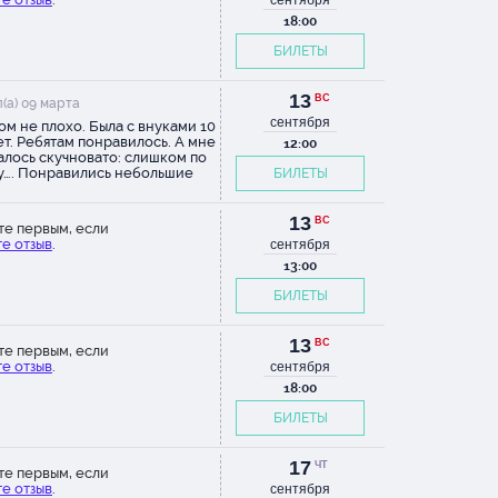
сентября
спасибо
18:00
БИЛЕТЫ
р
13
ВС
(а) 09 марта
)
сентября
ом не плохо. Была с внуками 10
лет. Ребятам понравилось. А мне
12:00
алось скучновато: слишком по
у…. Понравились небольшие
БИЛЕТЫ
активы со зрителями:
ечение к покраске забора
ля из 1-ряда, раздача
13
ВС
те первым, если
лений и свечей зрителям,
е отзыв
.
сентября
ашение зрителя для
лючения рубильника и пр.
13:00
ы в основном молодые,,
БИЛЕТЫ
и с задором! Гармоничные
мы. Простые, но динамичные
ации. Так, что впечатления
13
ивные. Но, ребятам старше 11 я
ВС
те первым, если
 советовала!
е отзыв
.
сентября
18:00
БИЛЕТЫ
17
ЧТ
те первым, если
е отзыв
.
сентября