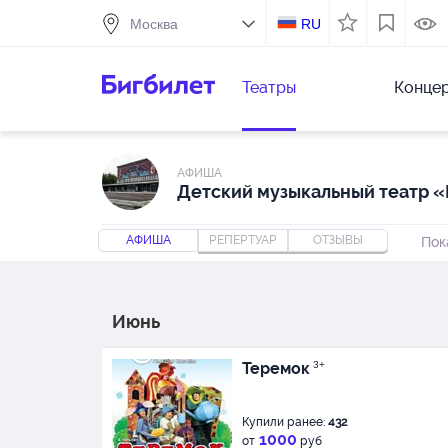
RU
Театры
Конце
АФИША
Детский музыкальный театр 
АФИША
РЕПЕРТУАР
ОТЗЫВЫ
Пок
Июнь
Теремок
3+
Купили ранее:
432
1000
от
руб