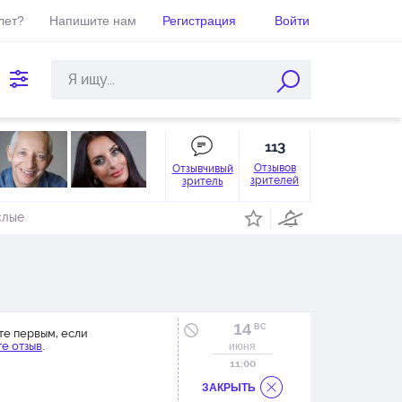
лет?
Напишите нам
Регистрация
Войти
113
Отзывов
Отзывчивый
зрителей
зритель
слые
14
ВС
те первым, если
е отзыв
.
июня
11:00
ЗАКРЫТЬ