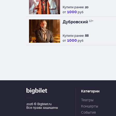
Купили ранее:
20
1000
от
руб
Дубровский
12+
Купили ранее:
88
1000
от
руб
Категории
Театры
2026
© Bigbilet.ru
Концерты
Все права защищены
События