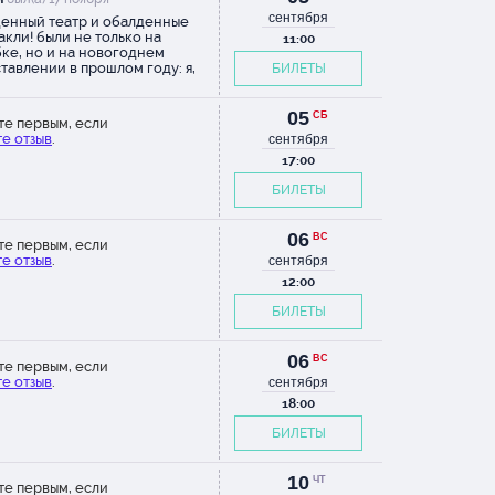
а!
сентября
енный театр и обалденные
акли! были не только на
11:00
ке, но и на новогоднем
тавлении в прошлом году: я,
БИЛЕТЫ
лая, сидела с открытым ртом!
 голоса, музыка, декорации,
! это что-то! оч полюбила этот
05
СБ
те первым, если
гда с
!
е отзыв
.
сентября
17:00
такль с
БИЛЕТЫ
 что
ли вы
06
ВС
те первым, если
го
е отзыв
.
сентября
ьный
12:00
БИЛЕТЫ
а. Еще
06
ВС
те первым, если
то
е отзыв
.
сентября
а. А
18:00
 мечта
БИЛЕТЫ
ухка-
10
ЧТ
юмы,
те первым, если