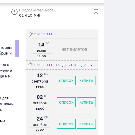
Продолжительность:
01 ч 10 мин
БИЛЕТЫ
14
ВС
ктерам,
НЕТ БИЛЕТОВ
июня
брый и
11:00
рел с
БИЛЕТЫ НА ДРУГИЕ ДАТЫ
ужение
12
СБ
ще не
СПИСОК
КУПИТЬ
сентября
11:00
02
ПТ
й для
СПИСОК
КУПИТЬ
октября
остюмы,
11:00
ле
24
СБ
ми.
СПИСОК
КУПИТЬ
октября
ения.
11:00