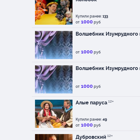
Купили ранее:
133
1000
от
руб
Волшебник Изумрудного 
1000
от
руб
Волшебник Изумрудного 
1000
от
руб
Алые паруса
12+
Купили ранее:
49
1000
от
руб
Дубровский
12+