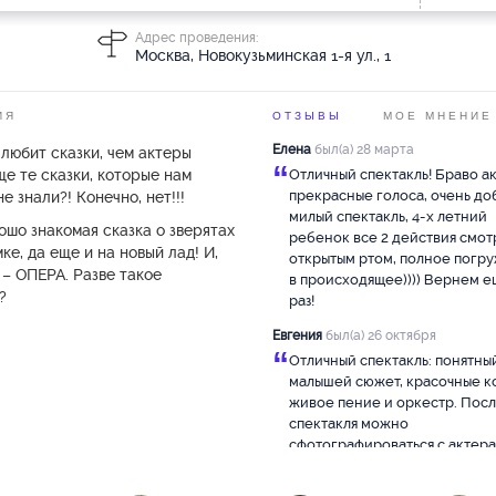
Адрес проведения:
Москва, Новокузьминская 1-я ул., 1
ИЯ
ОТЗЫВЫ
МОЕ МНЕНИЕ
Елена
был(а) 28 марта
любит сказки, чем актеры
“
ще те сказки, которые нам
Отличный спектакль! Браво а
прекрасные голоса, очень до
е знали?! Конечно, нет!!!
милый спектакль, 4-х летний
ошо знакомая сказка о зверятах
ребенок все 2 действия смот
е, да еще и на новый лад! И,
открытым ртом, полное погр
– ОПЕРА. Разве такое
в происходящее)))) Вернем е
?
раз!
Евгения
был(а) 26 октября
“
Отличный спектакль: понятны
малышей сюжет, красочные к
живое пение и оркестр. Пос
спектакля можно
сфотографироваться с актера
Подойдет для первого посещ
Ребенку 2 г. 9 мес. очень