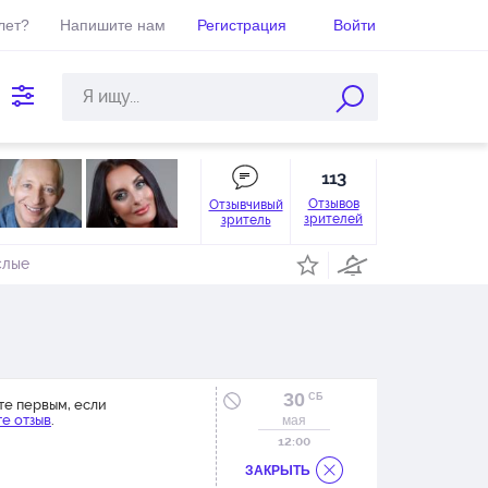
лет?
Напишите нам
Регистрация
Войти
113
Отзывов
Отзывчивый
зрителей
зритель
слые
30
СБ
те первым, если
е отзыв
.
мая
12:00
ЗАКРЫТЬ