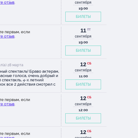
е отзыв
.
кестр!
сентября
ерить в
19:00
сле
БИЛЕТЫ
 оба
зу не
11
ПТ
т
те первым, если
е отзыв
.
сентября
ь
19:00
Теремка
(((.
БИЛЕТЫ
12
СБ
л(а) 28 марта
сентября
ный спектакль! Браво актерам,
асные голоса, очень добрый и
11:00
 спектакль, 4-х летний
ок все 2 действия смотрел с
БИЛЕТЫ
тым ртом, полное погружение
исходящее)))) Вернем еще не
ый
12
СБ
те первым, если
чется
е отзыв
.
сентября
ршим, с
12:00
маю, с
го–
БИЛЕТЫ
12
СБ
те первым, если
е отзыв
.