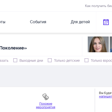
Как получить би
рты
События
Для детей
«Поколение»
азать
Выходные дни
Только детские
Только взро
Вы буде
напишет
Похожие
мероприятия