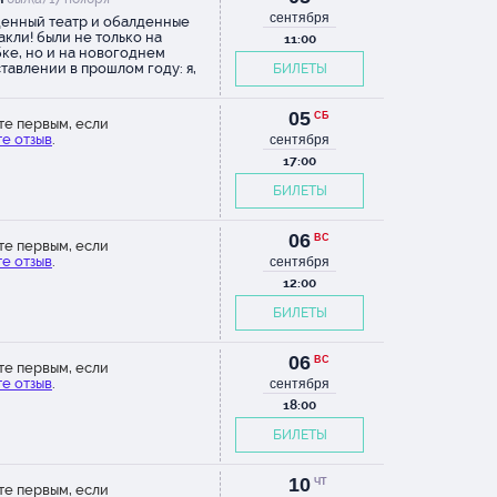
а!
сентября
енный театр и обалденные
акли! были не только на
11:00
ке, но и на новогоднем
тавлении в прошлом году: я,
БИЛЕТЫ
лая, сидела с открытым ртом!
 голоса, музыка, декорации,
! это что-то! оч полюбила этот
05
СБ
те первым, если
гда с
!
е отзыв
.
сентября
17:00
такль с
БИЛЕТЫ
 что
ли вы
06
ВС
те первым, если
го
е отзыв
.
сентября
ьный
12:00
БИЛЕТЫ
а. Еще
06
ВС
те первым, если
то
е отзыв
.
сентября
а. А
18:00
 мечта
БИЛЕТЫ
ухка-
10
ЧТ
юмы,
те первым, если