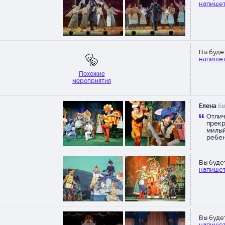
напишет
декорации и, конечно же, ор
Глядя на всё, сам начинаешь в
сказку. Мы были счастливы по
постановки. Малыш просидел
отделения открыв рот и ни ра
отвлекся ни на что (это бывае
Вы буде
напишет
редко). Хотим еще что-нибуд
посмотреть у вас, но кроме 
Похожие
для трехлеток пока ничего нет 
мероприятия
Огромное спасибо!!!!
Алексей
был(а) 08 февраля
Елена
бы
“
Отлич
НАМ ОЧЕНЬ ПОНРАВИЛОСЬ,
прекр
БОЛЬШОЕ СПАСИБО.
милый
ребен
Екатерина
был(а) 26 января
откры
“
в про
«Теремок» красивый, приятн
раз!
Вы буде
спектакль, из тех, которые хо
напишет
посмотреть еще. Была со ста
младшим, с племяшками и, ду
удовольствием свожу еще ко
нибудь.
Лилия
был(а) 24 ноября
Вы буде
напишет