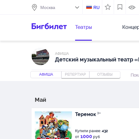
RU
Театры
Конце
АФИША
Детский музыкальный театр 
АФИША
РЕПЕРТУАР
ОТЗЫВЫ
Пок
Май
Теремок
3+
Купили ранее:
432
1000
от
руб