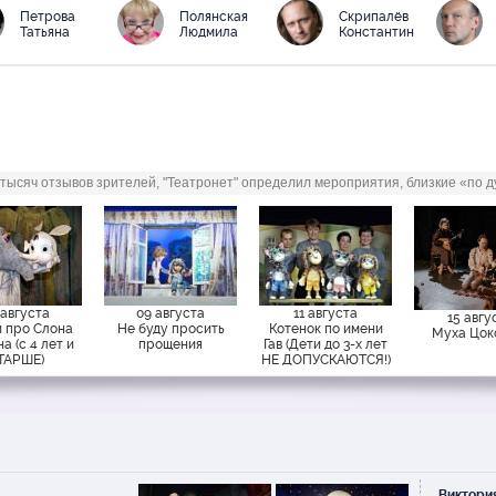
понравилось.
Петрова
Полянская
Скрипалёв
Татьяна
Людмила
Константин
Вероника
был(а) 18 мая
“
Спектакль очень понравился.
Красочный, добрый. Очень к
пение. Всем рекомендую!
Ольга
был(а) 29 марта
“
Добрый день!!! Все очень
 тысяч отзывов зрителей, "Театронет" определил мероприятия, близкие «по ду
понравилось!!! Замечательная
актеров, красивые костюмы и
оригинальные декорации!!! 
не хотел уходить!!! И сказал, 
раз хочет сходить на "Теремок
Больше всего ему понравила
 августа
09 августа
11 августа
15 авгу
Мышка-норушка!! Большое В
и про Слона
Не буду просить
Котенок по имени
Муха Цок
спасибо!!!! Желаем дальнейш
а (с 4 лет и
прощения
Гав (Дети до 3-х лет
ТАРШЕ)
НЕ ДОПУСКАЮТСЯ!)
творческих успехов!!!
Анна
был(а) 09 марта
“
Великолепный спектакль! Мы 
ребенком в восторге! Ребенк
года!песни поем дома из спек
удовольствуем пойдем и но 
Виктори