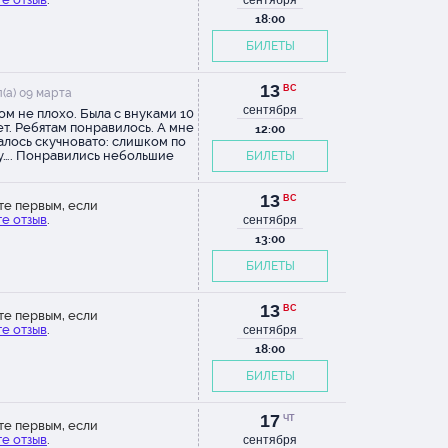
сентября
спасибо
18:00
БИЛЕТЫ
р
13
ВС
(а) 09 марта
)
сентября
ом не плохо. Была с внуками 10
лет. Ребятам понравилось. А мне
12:00
алось скучновато: слишком по
у…. Понравились небольшие
БИЛЕТЫ
активы со зрителями:
ечение к покраске забора
ля из 1-ряда, раздача
13
ВС
те первым, если
лений и свечей зрителям,
е отзыв
.
сентября
ашение зрителя для
лючения рубильника и пр.
13:00
ы в основном молодые,,
БИЛЕТЫ
и с задором! Гармоничные
мы. Простые, но динамичные
ации. Так, что впечатления
13
ивные. Но, ребятам старше 11 я
ВС
те первым, если
 советовала!
е отзыв
.
сентября
18:00
БИЛЕТЫ
17
ЧТ
те первым, если
е отзыв
.
сентября