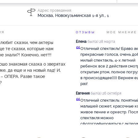
Адрес проведения:
Москва, Новокузьминская 1-я ул., 1
ИЯ
ОТЗЫВЫ
МОЕ МНЕНИЕ
Елена
был(а) 28 марта
любит сказки, чем актеры
“
ще те сказки, которые нам
Отличный спектакль! Браво а
прекрасные голоса, очень до
е знали?! Конечно, нет!!!
милый спектакль, 4-х летний
ошо знакомая сказка о зверятах
ребенок все 2 действия смот
е, да еще и на новый лад! И,
открытым ртом, полное погр
– ОПЕРА. Разве такое
в происходящее)))) Вернем е
?
раз!
Евгения
был(а) 26 октября
“
Отличный спектакль: понятны
малышей сюжет, красочные к
живое пение и оркестр. Пос
спектакля можно
сфотографироваться с актера
Подойдет для первого посещ
Ребенку 2 г. 9 мес. очень