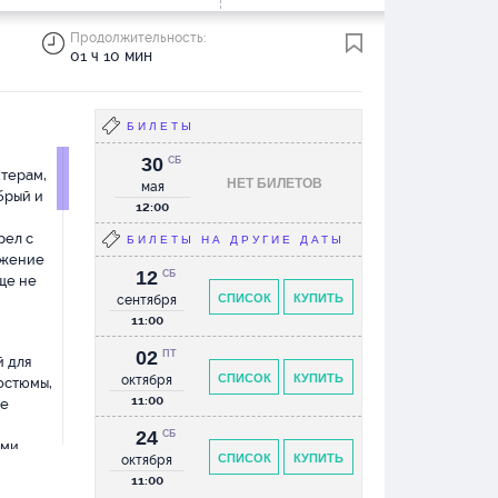
Продолжительность:
01 ч 10 мин
БИЛЕТЫ
30
СБ
ктерам,
НЕТ БИЛЕТОВ
мая
брый и
12:00
рел с
БИЛЕТЫ НА ДРУГИЕ ДАТЫ
ужение
12
СБ
ще не
СПИСОК
КУПИТЬ
сентября
11:00
02
ПТ
й для
СПИСОК
КУПИТЬ
октября
остюмы,
11:00
ле
24
СБ
ми.
СПИСОК
КУПИТЬ
октября
ения.
11:00