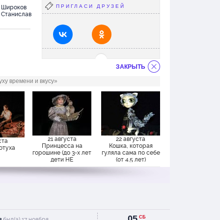
ПРИГЛАСИ ДРУЗЕЙ
Широков
Станислав
расивое
ЗАКРЫТЬ
ху времени и вкусу»
 игра
Ребенок
что еще
".
сь
21 августа
22 августа
ста
ам
Принцесса на
Кошка, которая
отуха
их
горошине (до 3-х лет
гуляла сама по себе
дети НЕ
(от 4.5 лет)
ДОПУСКАЮТСЯ)
с
у 3
такля,с
другие
05
СБ
я
был(а) 17 ноября