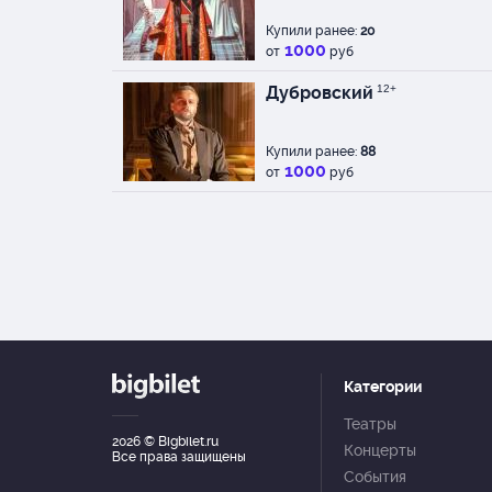
Купили ранее:
20
1000
от
руб
Дубровский
12+
Купили ранее:
88
1000
от
руб
Категории
Театры
2026
© Bigbilet.ru
Концерты
Все права защищены
События