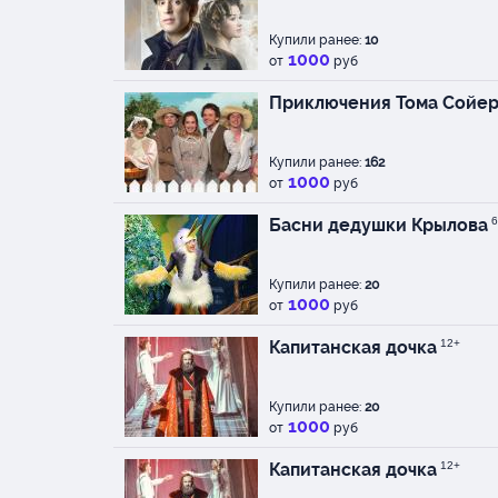
Купили ранее:
10
1000
от
руб
Приключения Тома Сойе
Купили ранее:
162
1000
от
руб
Басни дедушки Крылова
6
Купили ранее:
20
1000
от
руб
Капитанская дочка
12+
Купили ранее:
20
1000
от
руб
Капитанская дочка
12+