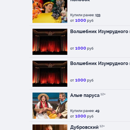
Купили ранее:
133
1000
от
руб
Волшебник Изумрудного 
1000
от
руб
Волшебник Изумрудного 
1000
от
руб
Алые паруса
12+
Купили ранее:
49
1000
от
руб
Дубровский
12+