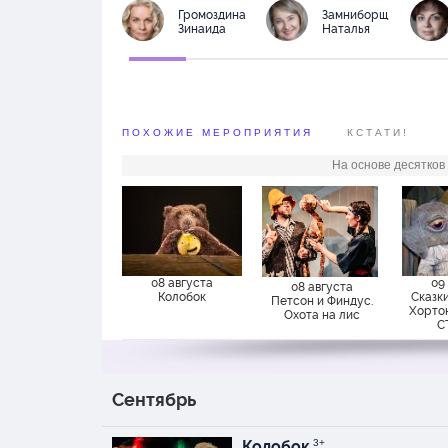
Громоздина
Замниборщ
Зинаида
Наталья
ПОХОЖИЕ МЕРОПРИЯТИЯ
КСТАТИ!
На основе десятков
08 августа
09
08 августа
Колобок
Сказк
Петсон и Финдус.
Хортон
Охота на лис
С
Сентябрь
Колобок
3+