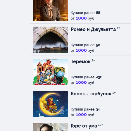
Купили ранее:
88
1000
от
руб
Ромео и Джульетта
12+
Купили ранее:
50
1000
от
руб
Теремок
3+
Купили ранее:
432
1000
от
руб
Конек - горбунок
1+
Купили ранее:
34
1000
от
руб
Горе от ума
12+