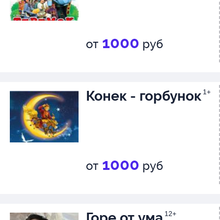
1000
от
руб
Конек - горбунок
1+
1000
от
руб
Горе от ума
12+