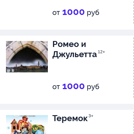
1000
от
руб
Ромео и
Джульетта
12+
1000
от
руб
Теремок
3+