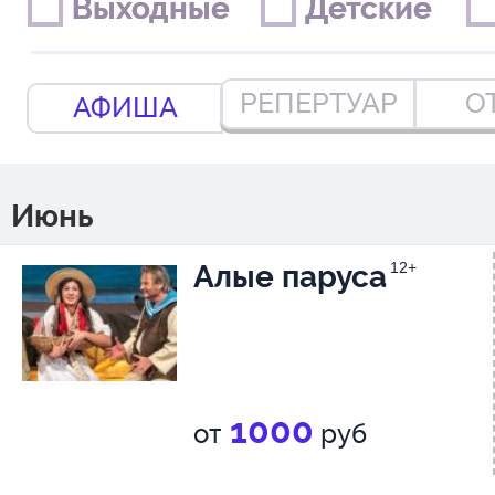
Выходные
Выходные
Детские
Детские
РЕПЕРТУАР
О
АФИША
Июнь
Алые паруса
12+
1000
от
руб