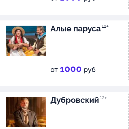
знакомого сюжета о добре, лю
справедливости и отваге.
Алые паруса
12+
1000
от
руб
Дубровский
12+