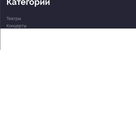
Категории
Театры
Концерты
События
2 по цене 1
Для детей
Абонементы
Документы
Политика обработки персональных данных