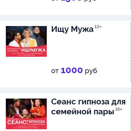
Виктория Толстоганова
Розовая Дама
Светлана Иванова
Ищу Мужа
12+
1000
от
руб
Сеанс гипноза для
семейной пары
16+