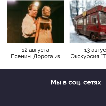
12 августа
13 авгу
Есенин. Дорога из
Экскурсия "
разбитых сердец
302-БИС. Бул
его эпо
Мы в соц. сетях