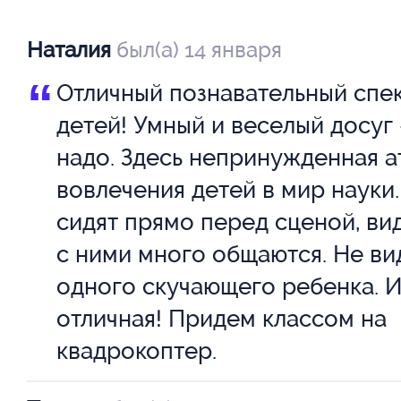
дедушка Иван Степанович (гла
сохранивший юношеский задор
Наталия
был(а) 14 января
испытатель) сконструировал 
“
Отличный познавательный спек
Сократа Михайловича…
детей! Умный и веселый досуг 
надо. Здесь непринужденная 
В стороне не остались и внук 
вовлечения детей в мир науки.
верный помощник дедушки,
сидят прямо перед сценой, ви
конструктивный критик, и внучк
с ними много общаются. Не ви
одного скучающего ребенка. 
всеобщая любимица и начинаю
отличная! Придем классом на
а также бабушка Мария Иванов
квадрокоптер.
всегда поддержать невероятн
изыскания дедушки.