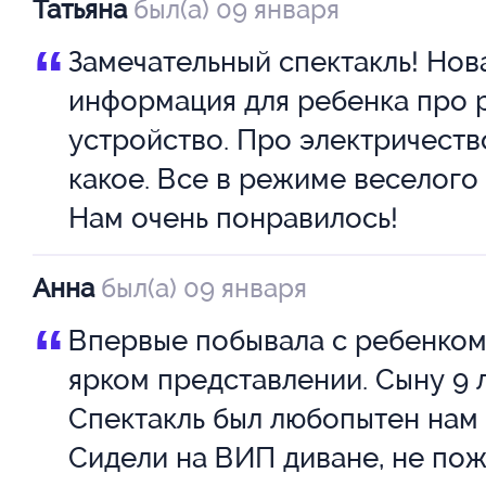
Татьяна
был(а) 09 января
“
Замечательный спектакль! Нов
Юные ученые попадут в творч
информация для ребенка про р
семейную атмосферу, узнают, 
устройство. Про электричество
роботы и как можно их создать
какое. Все в режиме веселого
множество опытов, и всё это о
Нам очень понравилось!
Анна
был(а) 09 января
Спектакль развивает в детях
“
Впервые побывала с ребенком
любознательность и желание 
ярком представлении. Сыну 9 л
вместе с родителями повтори
Спектакль был любопытен нам
эксперименты, заняться творч
Сидели на ВИП диване, не пож
открыть что-то новое.