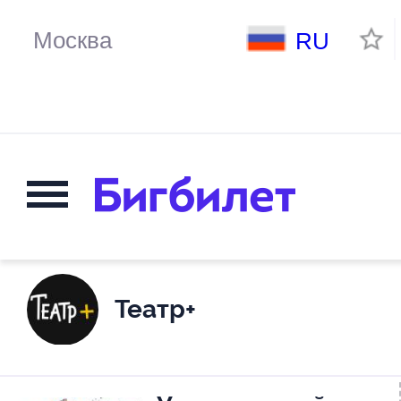
RU
Театр+