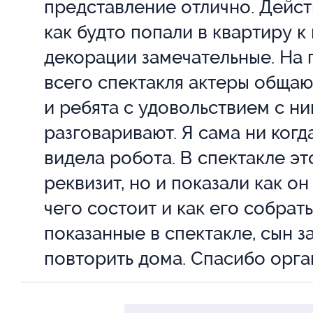
представление отлично. Дейст
как будто попали в квартиру 
В создании принимали участи
декорации замечательные. На
консультанты, которые пошаго
всего спектакля актеры общаю
простроили сценарий так, что
и ребята с удовольствием с н
рассказать просто и весело о
разговаривают. Я сама ни когд
видела робота. В спектакле эт
Спектакль также и о семейных
реквизит, но и показали как он
теплоте взаимоотношений.
чего состоит и как его собрать
Здесь и родители не скучают: 
показанные в спектакле, сын з
возможность выдвинуть свою 
повторить дома. Спасибо орга
научного эксперимента.