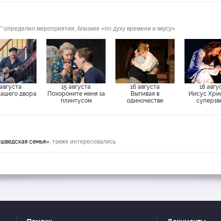
" определил мероприятия, близкие «по духу времени и вкусу»
 августа
15 августа
16 августа
18 авгу
нашего двора
Похороните меня за
Выпивая в
Иисус Хри
плинтусом
одиночестве
суперзв
 шведская семья»
, также интересовались