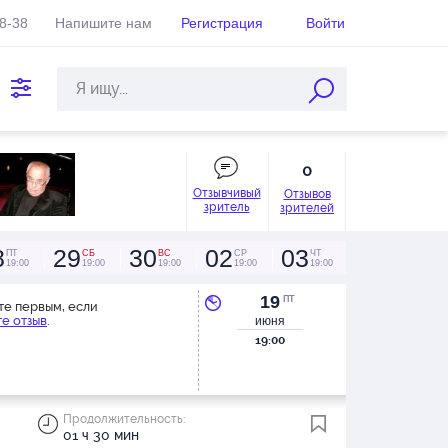
38-38
Напишите нам
Регистрация
Войти
0
Отзывчивый
Отзывов
зритель
зрителей
8
29
30
02
03
ПТ
СБ
ВС
СР
ЧТ
19:00
19:00
19:00
19:00
19:00
19
ПТ
те первым, если
е отзыв
.
июня
19:00
Продолжительность:
01 ч 30 мин