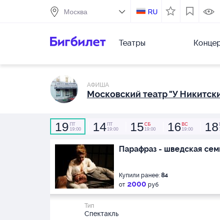
RU
Театры
Конце
АФИША
Московский театр "У Никитски
19
14
15
16
18
ПТ
ПТ
СБ
ВС
19:00
19:00
19:00
19:00
Парафраз - шведская сем
Купили ранее:
84
2000
от
руб
Тип
Спектакль