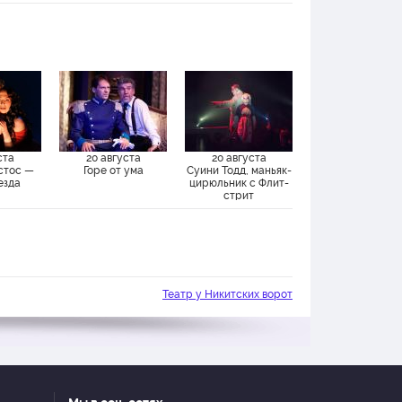
ста
20 августа
20 августа
стос —
Горе от ума
Суини Тодд, маньяк-
езда
цирюльник с Флит-
стрит
Театр у Никитских ворот