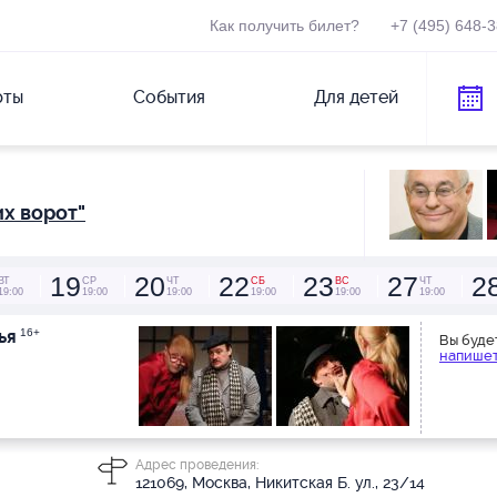
Как получить билет?
+7 (495) 648-
рты
События
Для детей
х ворот"
19
20
22
23
27
2
ВТ
СР
ЧТ
СБ
ВС
ЧТ
19:00
19:00
19:00
19:00
19:00
19:00
ья
16+
Вы буде
напишет
Адрес проведения:
121069, Москва, Никитская Б. ул., 23/14