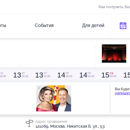
Как получить би
рты
События
Для детей
13
13
14
14
15
1
СР
ЧТ
ЧТ
ПТ
ПТ
СБ
19:00
19:00
19:00
19:00
19:00
19:00
Вы буде
напишет
Адрес проведения:
121069, Москва, Никитская Б. ул., 53