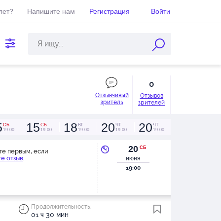
лет?
Напишите нам
Регистрация
Войти
0
Отзывчивый
Отзывов
зритель
зрителей
5
15
18
20
20
СБ
СБ
ВТ
ЧТ
ЧТ
19:00
19:00
19:00
19:00
19:00
20
СБ
те первым, если
е отзыв
.
июня
19:00
Продолжительность:
01 ч 30 мин