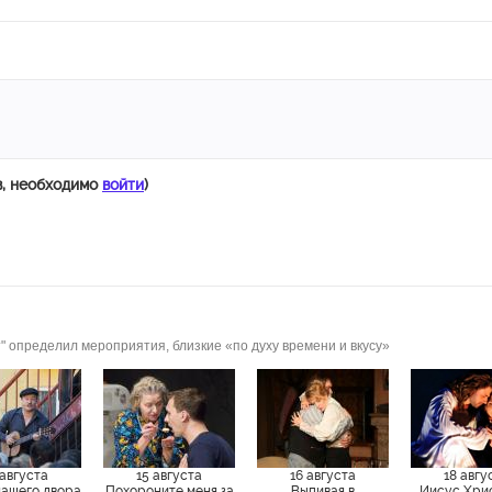
в, необходимо
войти
)
" определил мероприятия, близкие «по духу времени и вкусу»
 августа
15 августа
16 августа
18 авгу
нашего двора
Похороните меня за
Выпивая в
Иисус Хри