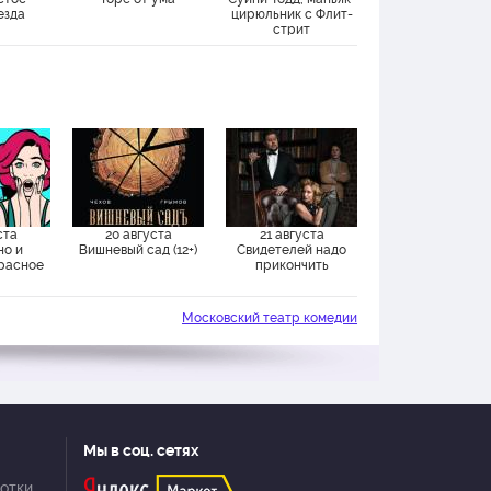
езда
цирюльник с Флит-
стрит
ста
20 августа
21 августа
но и
Вишневый сад (12+)
Свидетелей надо
Красное
прикончить
Московский театр комедии
Мы в соц. сетях
отки