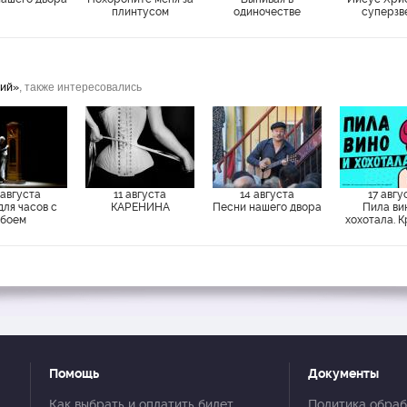
плинтусом
одиночестве
суперзв
ний»
, также интересовались
 августа
11 августа
14 августа
17 авгу
для часов с
КАРЕНИНА
Песни нашего двора
Пила ви
боем
хохотала. 
Помощь
Документы
Как выбрать и оплатить билет
Политика обраб