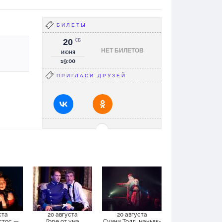
БИЛЕТЫ
20
СБ
НЕТ БИЛЕТОВ
июня
19:00
ПРИГЛАСИ ДРУЗЕЙ
ста
20 августа
20 августа
стос —
Горе от ума
Суини Тодд, маньяк-