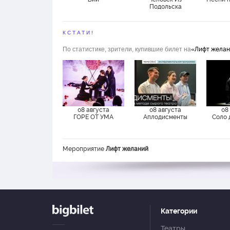
Подольска
КСТАТИ!
По статистике, зрители, купившие билет на
«Лифт жела
08 августа
08 августа
08
ГОРЕ ОТ УМА
Аплодисменты
Соло 
Мероприятие
Лифт желаний
Категории
Театры