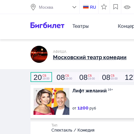
RU
Театры
Конце
АФИША
Московский театр комедии
20
08
08
08
12
СБ
СБ
СБ
СБ
19:00
19:00
19:00
20:00
Лифт желаний
16+
1200
от
руб
Тип
Спектакль / Комедия