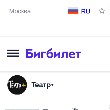
RU
Театр+
16+