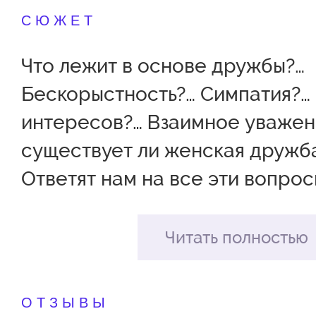
СЮЖЕТ
Что лежит в основе дружбы?…
Бескорыстность?… Симпатия?…
интересов?… Взаимное уважен
существует ли женская дружб
Ответят нам на все эти вопрос
подруги - Шанталь, Флоранс и 
из которых купила абсолютно 
Читать полностью
картину модного художника за
баснословную сумму.
ОТЗЫВЫ