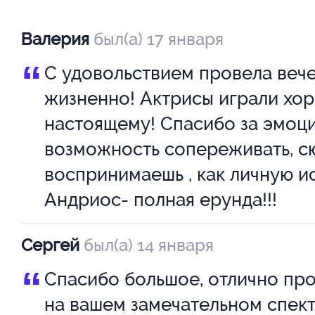
Эта история будет близка дево
Валерия
был(а) 17 января
девушкам, женщинам всех воз
“
С удовольствием провела вече
стран, профессий. Многие узн
жизненно! Актрисы играли хор
героинях себя, и, толкнув лок
настоящему! Спасибо за эмоци
лучшую подружку скажут: «Ну ч
возможность сопереживать, с
а ведь наша дружба — это так 
воспринимаешь , как личную и
или просто обнимутся и улыбнут
Андриос- полная ерунда!!!
Сергей
был(а) 14 января
Действующие лица и исполнит
“
Спасибо большое, отлично пр
ШАНТАЛЬ - Анна-Мария Видме
на вашем замечательном спект
Амами