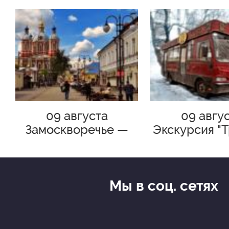
09 августа
09 авгу
Замоскворечье —
Экскурсия "
симфония старого
302-БИС. Бул
города. Пешеходная
его эпо
экскурсия по
Москве с Мариной
Мы в соц. сетях
Жантык