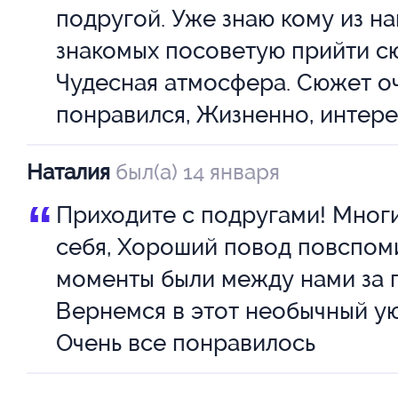
подругой. Уже знаю кому из н
ФЛОРАНС - Анастасия Клименк
знакомых посоветую прийти с
Волкова
Чудесная атмосфера. Сюжет о
СОФИ - Ивонна Пан \ Алина Т
понравился, Жизненно, интере
Наталия
был(а) 14 января
Режиссер: Евгений Шамрай.
“
Приходите с подругами! Мног
Продолжительность спектакля: 
себя, Хороший повод повспом
моменты были между нами за 
Возрастное ограничение 16+
Вернемся в этот необычный ую
Очень все понравилось