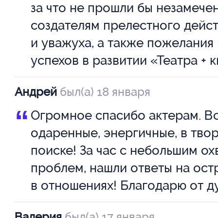
за что не прошли бы незамече
Вот такое хобби изобрёл себе
создателям прелестного дейст
Андрей, программист-фриланс
и уважуха, а также пожелания
помогая другим, он сам никак
успехов в развитии «Театра + 
найти того, кто поможет ему. 
Андрей
был(а) 18 января
прекрасный момент не происх
“
встреча, которая все меняет...
Огромное спасибо актерам. В
одаренные, энергичные, в тво
поиске! За час с небольшим о
«Друг на час, или несколько и
проблем, нашли ответы на ос
любовь...» - это лирическая и
в отношениях! Благодарю от д
комедия, где зрители становят
непосредственными участник
Валерия
был(а) 17 января