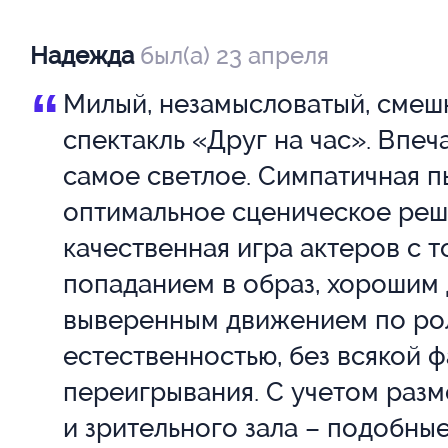
выговориться, выплеснуть.
Надежда
был(а) 23 апреля
Идти к врачу? Вроде, не болен.
“
Милый, незамысловатый, смеш
Жаловаться коллегам или род
спектакль «Друг на час». Впеч
Могут не понять...
самое светлое. Симпатичная п
оптимальное сценическое реш
Что же делать? Есть простой в
качественная игра актеров с 
на час! Он выслушает, утешит, 
попаданием в образ, хорошим
выверенным движением по ро
А, если надо, то и выпьет за ко
естественностью, без всякой 
ответ не требует ничего, кро
переигрывания. С учетом раз
гонорара.
и зрительного зала – подобны