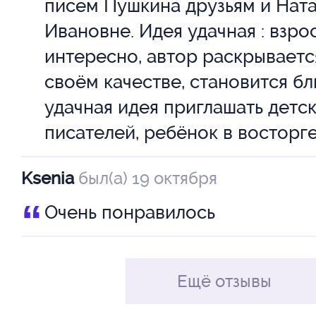
писем Пушкина друзьям и Нат
Ивановне. Идея удачная : взр
Семеро богатырей царевну пр
интересно, автор раскрываетс
стала жить она у них поживать,
своём качестве, становится бл
удачная идея приглашать детс
мирно.
писателей, ребёнок в восторге
Да вот только мачеха злая о то
Ksenia
был(а) 19 октября
решила царевну наверняка те
“
Очень понравилось
погубить. Вот так злобная жен
только не сделает, чтобы сам
на свете быть, любыми путями
Ещё отзывы
готова уничтожить!