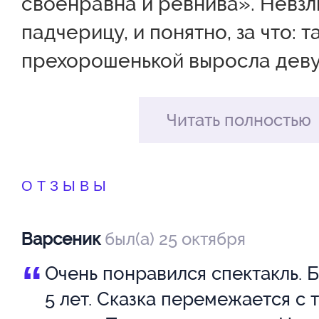
своенравна и ревнива». Невз
падчерицу, и понятно, за что: т
прехорошенькой выросла деву
скромной и милой. Даже зерка
которым царица привыкла бес
Читать полностью
однажды признало, что царевн
царицы, милее и краше.
ОТЗЫВЫ
Такого гордая царица вынести 
Варсеник
был(а) 25 октября
вмиг избавилась от падчерицы,
“
Очень понравился спектакль. 
увести приказала. Но и лес не
5 лет. Сказка перемежается с 
людей оказался!