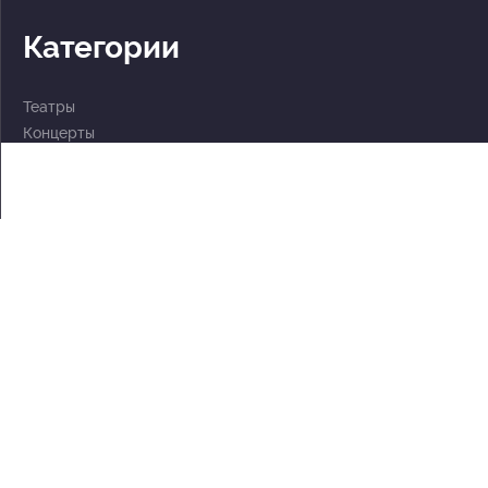
Категории
Театры
Концерты
События
2 по цене 1
Для детей
Абонементы
Документы
Политика обработки персональных данных