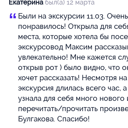
нырять в прошлое, если и окун
Екатерина
был(а) 12 марта
головой в мир булгаковского р
“
Были на экскурсии 11.03. Очень
только на таком трамвае — сти
понравилось! Открыла для себ
красивом. Такой трамвай — ка
места, которые хотела бы посе
экскурсовод Максим рассказы
ушедших времен, пропустивши
увлекательно! Мне кажется сл
десятилетий, которые прошли 
открыв рот ) было видно, что о
Но Москва, несомненно, измен
хочет рассказать! Несмотря на 
видели ее современники Булга
экскурсия длилась всего час, а
автор «Мастера и Маргариты»
узнала для себя много нового 
перечитать/прочитать произв
Булгакова. Спасибо!