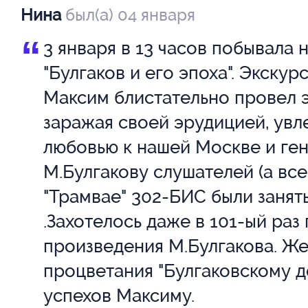
Нина
был(а) 04 января
“
3 января в 13 часов побывала 
"Булгаков и его эпоха". Экскур
Максим блистательно провел э
заражая своей эрудицией, увл
любовью к нашей Москве и ге
М.Булгакову слушателей (а все
"Трамвае" 302-БИС были занят
.Захотелось даже в 101-ый раз
произведения М.Булгакова. Ж
процветания "Булгаковскому д
успехов Максиму.