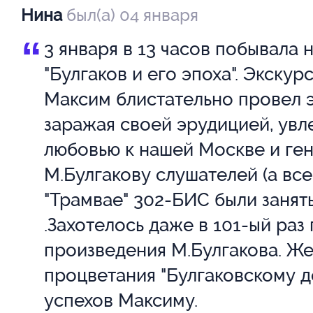
Нина
был(а) 04 января
“
3 января в 13 часов побывала 
"Булгаков и его эпоха". Экскур
Максим блистательно провел э
заражая своей эрудицией, увл
любовью к нашей Москве и ге
М.Булгакову слушателей (а все
"Трамвае" 302-БИС были занят
.Захотелось даже в 101-ый раз
произведения М.Булгакова. Ж
процветания "Булгаковскому д
успехов Максиму.