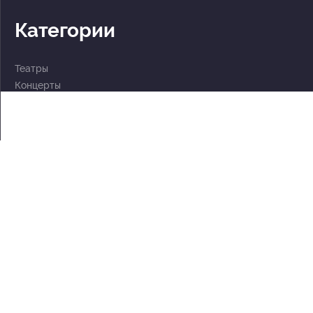
Категории
Театры
Концерты
События
2 по цене 1
Для детей
Абонементы
Документы
Политика обработки персональных данных