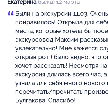
нырять в прошлое, если и окун
Екатерина
был(а) 12 марта
головой в мир булгаковского р
“
Были на экскурсии 11.03. Очень
только на таком трамвае — сти
понравилось! Открыла для себ
красивом. Такой трамвай — ка
места, которые хотела бы посе
экскурсовод Максим рассказы
ушедших времен, пропустивши
увлекательно! Мне кажется сл
десятилетий, которые прошли 
открыв рот ) было видно, что о
Но Москва, несомненно, измен
хочет рассказать! Несмотря на 
видели ее современники Булга
экскурсия длилась всего час, а
автор «Мастера и Маргариты»
узнала для себя много нового 
перечитать/прочитать произв
Булгакова. Спасибо!