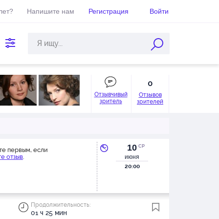
лет?
Напишите нам
Регистрация
Войти
0
Отзывчивый
Отзывов
зритель
зрителей
10
СР
те первым, если
е отзыв
.
июня
20:00
Продолжительность:
01 ч 25 мин