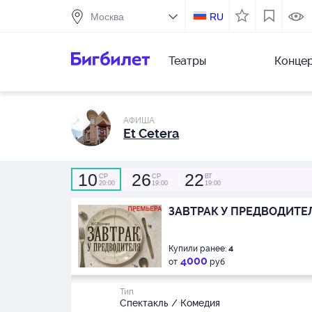
RU
Театры
Конце
АФИША
Et Cetera
10
26
22
СР
СР
ВТ
20:00
19:00
19:00
ЗАВТРАК У ПРЕДВОДИТЕ
Купили ранее:
4
4000
от
руб
Тип
Спектакль / Комедия