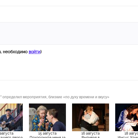
в, необходимо
войти
)
" определил мероприятия, близкие «по духу времени и вкусу»
 августа
15 августа
16 августа
18 авгу
нашего двора
Похороните меня за
Выпивая в
Иисус Хри