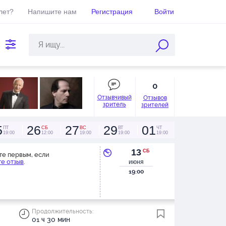
лет?
Напишите нам
Регистрация
Войти
0
Отзывчивый
Отзывов
зритель
зрителей
5
26
27
29
01
ПТ
СБ
ВС
ВТ
ЧТ
19:00
12:00
19:00
19:00
19:00
13
СБ
те первым, если
е отзыв
.
июня
19:00
Продолжительность:
01 ч 30 мин