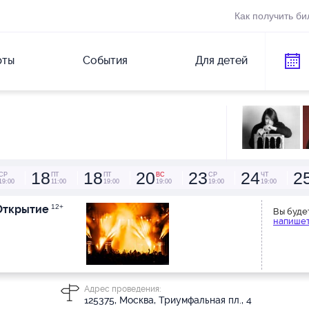
Как получить би
рты
События
Для детей
18
18
20
23
24
2
СР
ПТ
ПТ
ВС
СР
ЧТ
19:00
11:00
19:00
19:00
19:00
19:00
.Открытие
12+
Вы буде
напишет
Адрес проведения:
125375, Москва, Триумфальная пл., 4