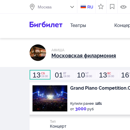
RU
Театры
Конце
АФИША
Московская филармония
13
01
10
13
16
СБ
ВТ
ЧТ
ВС
19:00
19:00
19:00
19:00
Grand Piano Competition
Купили ранее:
1161
3000
от
руб
Тип
Концерт