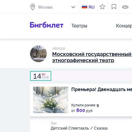
RU
Театры
Конце
АФИША
Московский государственный
этнографический театр
14
ВС
12:00
Премьера! Двенадцать м
Купили ранее:
9
800
от
руб
Тип
Детский Спектакль / Сказка