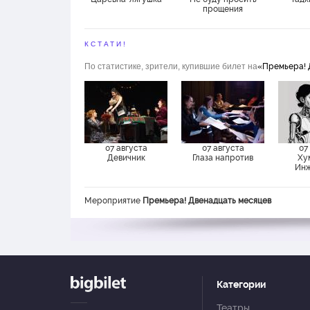
прощения
КСТАТИ!
По статистике, зрители, купившие билет на
«Премьера! 
07 августа
07 августа
07
Девичник
Глаза напротив
Ху
Инж
Мероприятие
Премьера! Двенадцать месяцев
Категории
Театры