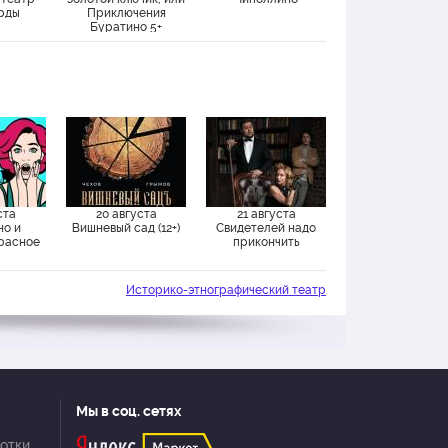
ерды
Приключения
Буратино 5+
ста
20 августа
21 августа
но и
Вишневый сад (12+)
Свидетелей надо
Красное
прикончить
Историко-этнографический театр
Мы в соц. сетях
отки