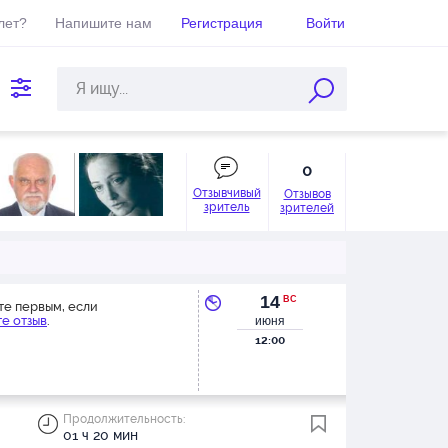
лет?
Напишите нам
Регистрация
Войти
0
Отзывчивый
Отзывов
зритель
зрителей
14
ВС
те первым, если
е отзыв
.
июня
12:00
Продолжительность:
01 ч 20 мин