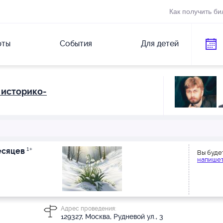
Как получить би
рты
События
Для детей
 историко-
есяцев
1+
Вы буде
напишет
Адрес проведения:
129327, Москва, Рудневой ул., 3