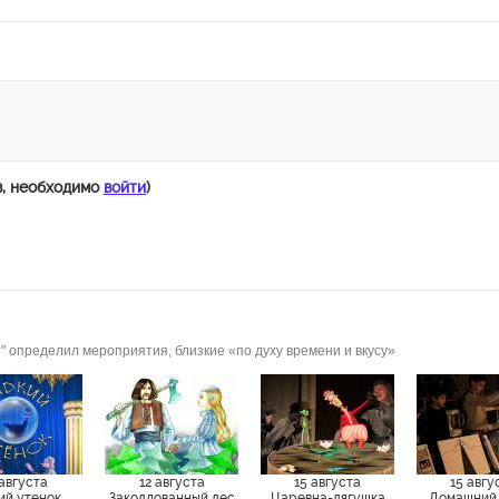
в, необходимо
войти
)
" определил мероприятия, близкие «по духу времени и вкусу»
 августа
12 августа
15 августа
15 авгу
ий утенок
Заколдованный лес
Царевна-лягушка
Домашний 