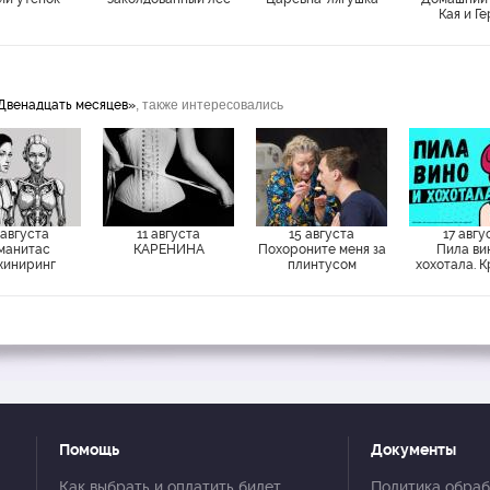
Кая и Г
Двенадцать месяцев»
, также интересовались
 августа
11 августа
15 августа
17 авгу
манитас
КАРЕНИНА
Похороните меня за
Пила ви
иниринг
плинтусом
хохотала. 
Помощь
Документы
Как выбрать и оплатить билет
Политика обраб