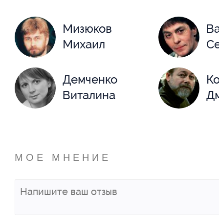
Мизюков
В
Михаил
С
Демченко
К
Виталина
Д
Михеева
П
Наталья
А
МОЕ МНЕНИЕ
Суетин Павел