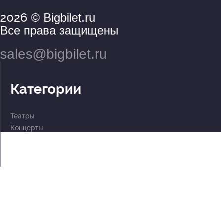
2026
© Bigbilet.ru
Все права защищены
sales@bigbilet.ru
Категории
Театры
Концерты
События
2 по цене 1
Для детей
Абонементы
Документы