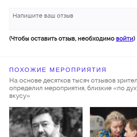
вставив ключ в замОк, случайн
его!
Но вскоре, в дом заявляется б
супруга Игоря – Мари… Сюжет
(Чтобы оставить отзыв, необходимо
войти
)
очень непредсказуемо и комич
ждет вечер прекрасного легк
ПОХОЖИЕ МЕРОПРИЯТИЯ
отличного настроения!
На основе десятков тысяч отзывов зрител
Актерский состав:
определил мероприятия, близкие «по дух
вкусу»
Юлия Михалкова/Юлия Такши
Анастасия Денисова
Мария Кравченко/Татьяна Мо
Екатерина Иванова/Алена Са