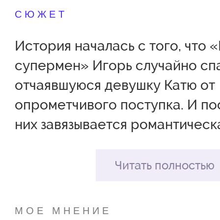
СЮЖЕТ
История началась с того, что 
супермен» Игорь случайно сп
отчаявшуюся девушку Катю от
опрометчивого поступка. И по
них завязывается романтическ
В ходе общения, в гостях у Иг
Кати приводит ее к мысли, что 
Читать полностью
Пока хозяин квартиры отвлекс
уже было захотела сбежать, но 
МОЕ МНЕНИЕ