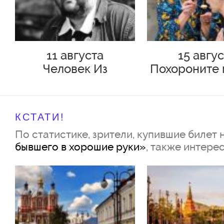
Роман Богданов/Максим Кис
Носков/Иван Зайцев/Роман 
11 августа
15 авгу
Алексеев
Человек Из
Похороните 
Подольска
плинтус
КСТАТИ!
По статистике, зрители, купившие билет 
бывшего в хорошие руки»
, также интере