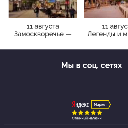
11 августа
11 авгу
Замоскворечье —
Легенды и м
симфония старого
спящего го
города. Пешеходная
Пешеход
экскурсия по
экскурси
Москве с Мариной
Мы в соц. сетях
Москв
Жантык