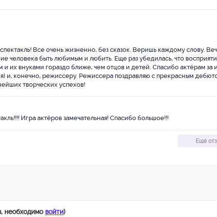
исклю
Режис
прекр
Жела
успех
спектакль! Все очень жизненно, без сказок. Веришь каждому слову. Ве
е человека быть любимым и любить. Еще раз убедилась, что восприят
и их внуками гораздо ближе, чем отцов и детей. Спасибо актёрам за 
я) и, конечно, режиссеру. Режиссера поздравляю с прекрасным дебют
нейших творческих успехов!
кль!!!! Игра актёров замечательная! Спасибо большое!!!
Ещё от
в, необходимо
войти
)