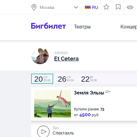
RU
Театры
Конце
АФИША
Et Cetera
20
26
22
СР
СР
ВТ
20:00
19:00
19:00
Земля Эльзы
12+
Купили ранее:
73
4500
от
руб
Тип
Спектакль