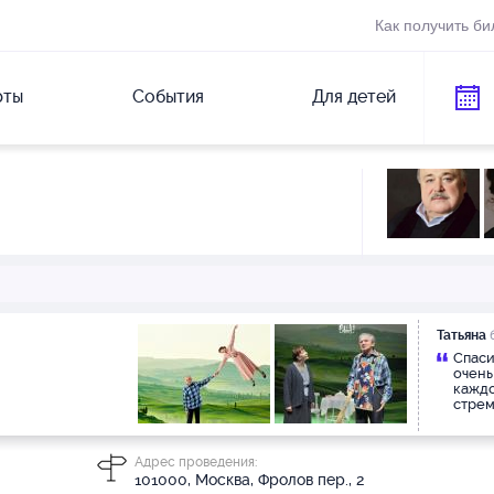
Как получить би
рты
События
Для детей
Татьяна
б
Спаси
очень
каждо
стрем
и люб
воспр
покол
Адрес проведения:
ближе
101000, Москва, Фролов пер., 2
актёр