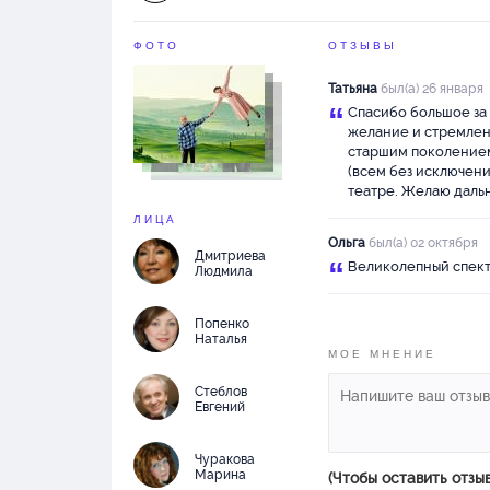
ФОТО
ОТЗЫВЫ
Татьяна
был(а) 26 января
“
Спасибо большое за 
желание и стремлени
старшим поколением 
(всем без исключени
театре. Желаю даль
ЛИЦА
Ольга
был(а) 02 октября
Дмитриева
“
Великолепный спекта
Людмила
Попенко
Наталья
МОЕ МНЕНИЕ
Стеблов
Евгений
Чуракова
Марина
(Чтобы оставить отзы