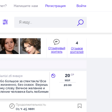
лет?
Напишите нам
Регистрация
Войти
4
Отзывчивый
Отзывов
зритель
зрителей
20
СР
ыл(а) 26 января
мая
бо большое за спектакль! Все
 жизненно, без сказок. Веришь
20:00
му слову. Вечное желание и
ление человека быть любимым
ить. Еще раз убедилась, что
иятие жизни старшим
ением и их внуками гораздо
Продолжительность:
, чем отцов и детей. Спасибо
01 ч 45 мин
ам за игру (всем без