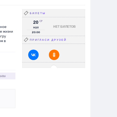
чения) и, конечно, режиссеру.
сера поздравляю с
асным дебютом в театре.
ю дальнейших творческих
БИЛЕТЫ
ов!
20
СР
чное
НЕТ БИЛЕТОВ
мая
ие жизни
20:00
игру
ПРИГЛАСИ ДРУЗЕЙ
ом в
зывы