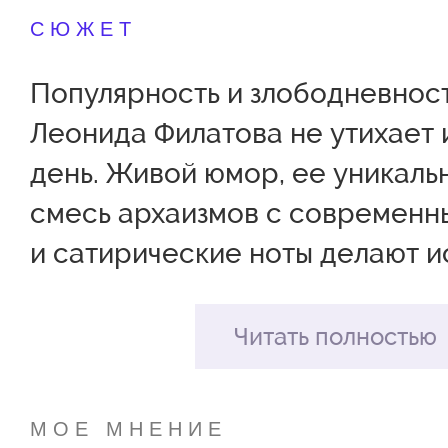
СЮЖЕТ
Популярность и злободневнос
Леонида Филатова не утихает 
день. Живой юмор, ее уникаль
смесь архаизмов с современн
и сатирические ноты делают 
увлекательной для зрителей в
возрастов.
Читать полностью
По сюжету царь, надеясь сжит
главного героя Федота-стрель
МОЕ МНЕНИЕ