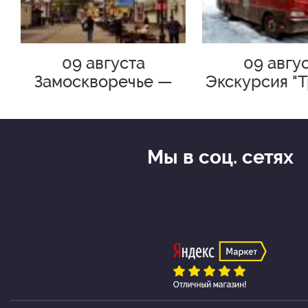
Морозов
09 августа
09 авгу
Замоскворечье —
Экскурсия "
симфония старого
302-БИС. Бул
города. Пешеходная
его эпо
экскурсия по
Москве с Мариной
Мы в соц. сетях
Жантык