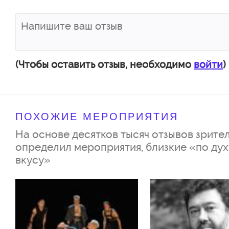
инфантильной Барбарой венча
церкви. К одной приезжает по
смены, к другой — после ночн
четкому закодированному план
(Чтобы оставить отзыв, необходимо
войти
)
до этого момента никогда не 
ПОХОЖИЕ МЕРОПРИЯТИЯ
Актерский состав:
На основе десятков тысяч отзывов зрител
Светлана Пермякова/Алина Л
определил мероприятия, близкие «по дух
вкусу»
Мария Сластненкова/Марина
Маруся Климова
Тимур Еремеев/Денис Косяко
Ефремов/Дмитрий Морозов