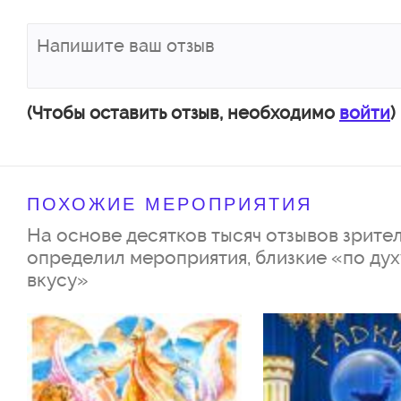
Автор идеи, режиссер-постан
Эдуард Бояков
Художник-постановщик: Алек
Цветной
(Чтобы оставить отзыв, необходимо
войти
)
Арт-директор: Иван Руднев
Видео: Антон Гарькин
ПОХОЖИЕ МЕРОПРИЯТИЯ
Художник по свету: Алексей Н
На основе десятков тысяч отзывов зрител
Художник по костюмам: Алиса
определил мероприятия, близкие «по дух
вкусу»
Режиссер: Сергей Глазков
Хореограф-постановщик: Ник
Режиссер по пластике: Софья
Художник по реквизиту: Кирил