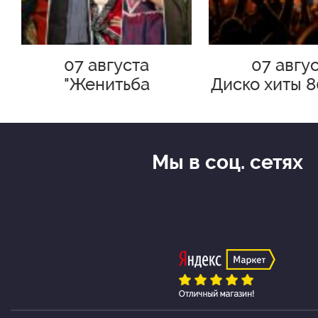
07 августа
07 авгу
"Женитьба
Диско хиты 8
Бальзаминова"
корабл
Мы в соц. сетях