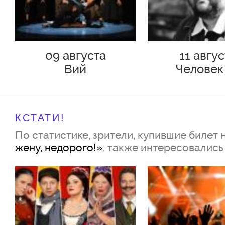
Мария Кравченко/Татьяна Мо
09 августа
11 авгу
Алена Савастова/Анна Глаубэ
Вий
Человек
Екатерина Скулкина/Надежда
Подольс
Марина Федункив/Анастасия 
Роман Юнусов/Роман Богдан
КСТАТИ!
По статистике, зрители, купившие билет 
Верещагин/Павел Гайдученко
жену, недорого!»
, также интересовались
Ескин
Александр Мартынов/Андрей
Илья Оболонков/Иван Зайцев
Алексеев