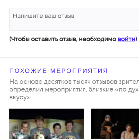
петь, играть в прятки, печь хле
одуванчиках. Друзья подскажу
как не попасть Лисе-обманщице
помогут непоседе вернуться д
(Чтобы оставить отзыв, необходимо
войти
)
музыкальное приключение под
настроение безоблачного детс
ПОХОЖИЕ МЕРОПРИЯТИЯ
кто побывает в стране «Поигра
На основе десятков тысяч отзывов зрител
определил мероприятия, близкие «по дух
вкусу»
Автор пьесы – Юрий Уткин
Режиссёр – Иван Чабанов
Художник – Ольга Смелянец
Художник по свету – Александ