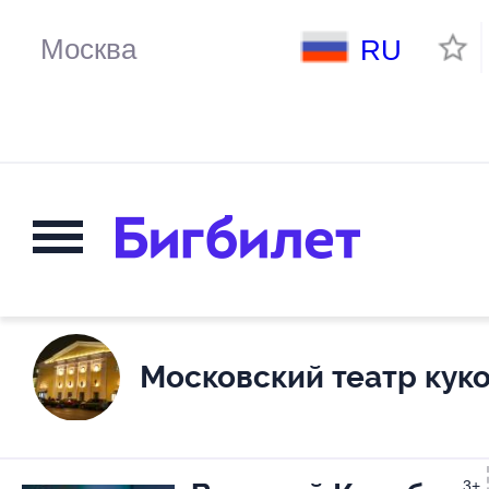
RU
Московский театр кук
3+