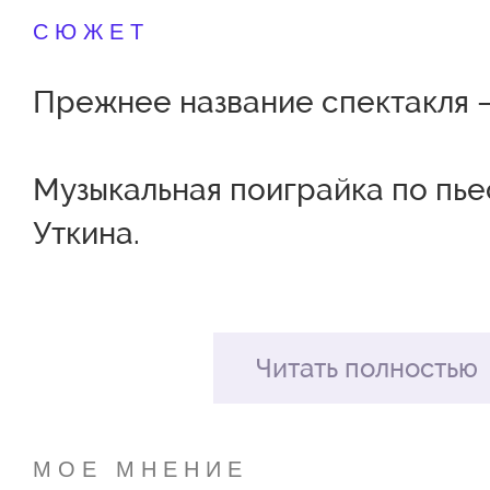
СЮЖЕТ
Прежнее название спектакля –
Музыкальная поиграйка по пь
Уткина.
«Весёлый Колобок» приглаша
самых маленьких зрителей в 
Читать полностью
страну «Поиграй!». Здесь они 
героями любимой сказки, буду
МОЕ МНЕНИЕ