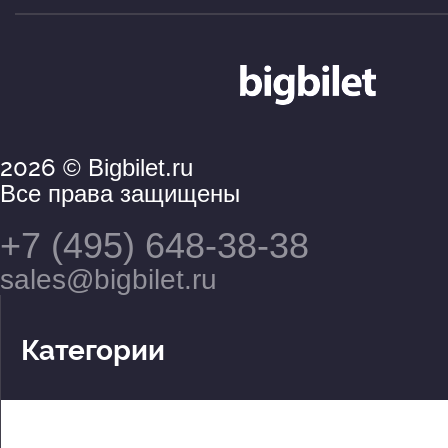
Болваша
Михаил Коханов, Иван Твердо
Великий Оз
Александр Шадрин, Сергей Ар
2026
© Bigbilet.ru
Северная волшебница, Южная
Все права защищены
Александра Капустина, Екате
+7 (495) 648-38-38
Нахабцева
sales@bigbilet.ru
Злая волшебница
Юлия Серова
Категории
Дровосек
Театры
Дмитрий Заставный, Юрий Ма
Концерты