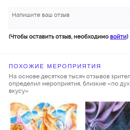
Вы узнаете, почему все жител
Изумрудного города носят зел
как маленькая девочка освобо
(Чтобы оставить отзыв, необходимо
войти
)
чар две страны.
ПОХОЖИЕ МЕРОПРИЯТИЯ
В нашем спектакле будут фоку
На основе десятков тысяч отзывов зрител
на воздушном шаре, головокр
определил мероприятия, близкие «по дух
вкусу»
трюки. Но самым главным вол
останется крепкая дружба. О
героям стать умными и храбры
биться сердце в железной груд