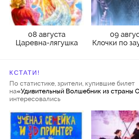
мечтать и укажет дорогу в род
08 августа
09 авгу
Автор инсценировки – Борис 
Царевна-лягушка
Клочки по за
Режиссёр-постановщик – зас
артистка РФ Екатерина Образ
Режиссёр – заслуженная арти
КСТАТИ!
По статистике, зрители, купившие билет
Оксана Чабанюк
на
«Удивительный Волшебник из страны 
Художник – Людмила Констант
интересовались
Композитор – народный артис
Александр Зацепин
Режиссёр по клоунаде – засл