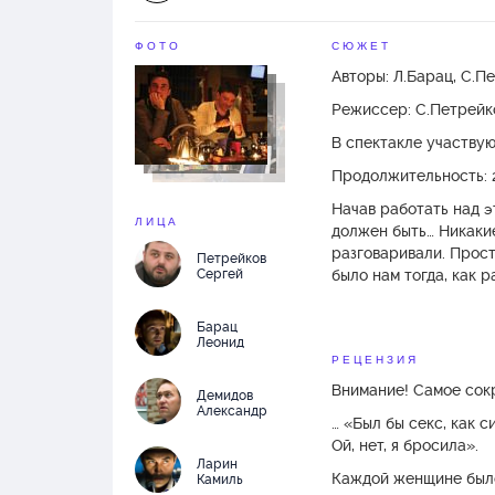
ФОТО
СЮЖЕТ
Авторы: Л.Барац, С.Пе
Режиссер: С.Петрейк
В спектакле участвуют
Продолжительность: 2
Начав работать над э
ЛИЦА
должен быть… Никакие
разговаривали. Прост
Петрейков
Сергей
было нам тогда, как ра
Обо всем этом мы и г
Барац
не складывалось (да 
Леонид
РЕЦЕНЗИЯ
Внимание! Самое сокр
Демидов
Когда мы исписали им
Александр
… «Был бы секс, как с
Можно было, все-таки
Ой, нет, я бросила».
произносили бы кое-чт
Ларин
Каждой женщине было
Камиль