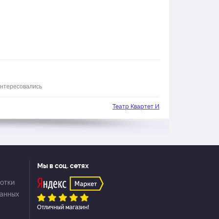
 интересовались
Театр Квартет И
Мы в соц. сетях
отки
данных