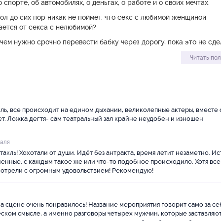
 спорте, об автомобилях, о деньгах, о работе и о своих мечтах.
 жизни не произносят такие длинные и «хорошо выстроенные» тира
л до сих пор никак не поймет, что секс с любимой женщиной
х, пока не сократили бы полностью. Да и сюжет пьесы, развиваясь
ается от секса с нелюбимой?
стно выкинул все лишнее. Тем более, что этот сюжет еще надо б
зачем нужно срочно перевести бабку через дорогу, пока это не сде
 притворяться никем, а просто произнести лучшее из того, что мы
Читать по
обственного лица. По нему мы, в итоге, и пошли, – возможно, потом
ене с колбасой?
о проще…
могут помочь разобраться в личных проблемах?
ются детьми. Наглыми, пузатенькими, лысеющими, но очень даже 
 в этом возрасте?
вые сорок лет их детства всегда самые сложные…
ль, все происходит на едином дыхании, великолепные актеры, вместе
онечно, женщины.
т. Ложка дегтя- сам театральный зал крайне неудобен и изношен
можно назвать одним из самых популярных.
и, успех, популярность (это – если работаешь в шоу-бизнесе, а мы
и собирают полные залы.
раля
ем), зависть к более удачливым коллегам, ровесникам, друзьям… д
истов достоин бурных оваций.
акль! Хохотали от души. Идёт без антракта, время летит незаметно. И
лее удачливым… но больше всего, конечно, женщины.
енные, с каждым такое же или что-то подобное происходило. Хотя все
ждения о мужской и женской логике.
смотрели с огромным удовольствием! Рекомендую!
ринимайте к сведению, милые дамы.
 сцене очень понравилось! Название мероприятия говорит само за себ
еском смысле, а именно разговоры четырех мужчин, которые заставляю