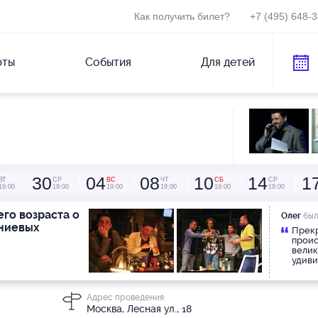
Как получить билет?
+7 (495) 648-
рты
События
Для детей
30
04
08
10
14
1
ВТ
СР
ВС
ЧТ
СБ
СР
19:00
19:00
19:00
19:00
19:00
19:00
го возраста о
Олег
был
ниевых
Прекр
проис
велик
удиви
сам т
неудо
Адрес проведения:
Москва, Лесная ул., 18