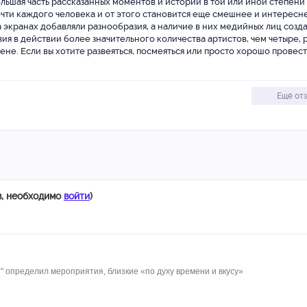
ольшая часть рассказанных моментов и историй в той или иной степени
очти каждого человека и от этого становится еще смешнее и интересн
экранах добавляли разнообразия, а наличие в них медийных лиц созд
я в действии более значительного количества артистов, чем четыре, 
не. Если вы хотите развеяться, посмеяться или просто хорошо провест
Ещё от
в, необходимо
войти
)
" определил мероприятия, близкие «по духу времени и вкусу»