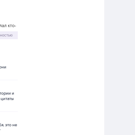
ды, все
,
ыло
лал кто-
лностью
у, что
милыми
 они
, ведь,
а,
стории и
 цитаты
я, это не
т