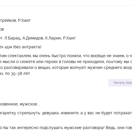
трейков, Р.Хаит
ов
: Л.Барац, А.Демидов, К.Ларин, Р.Хаит
ч 45м (без антракта)
тим спектаклем, мы очень быстро поняли, что вообще не знаем, о 
 мысли о сюжете или героях в головы не приходили, поэтому мы 
о разговаривали о вещах, которые волнуют мужчин среднего возр
з, по 35-38 лет.
оворили и, на всякий случай, записывали. Драматургии из этого вс
Читать по
так и не сложилось), но сами мысли казались нам интересными.
овенное, мужское...
и страниц девяносто, перед нами открылись два пути.
игаретку стрельнуть: девушка, извините, а у вас не будет потрахат
, попробовать начать писать пьесу, в которой герои иногда – «к с
о из того, что мы наговорили.
 бы так интересно подслушать мужские разговоры! Ведь, они гов