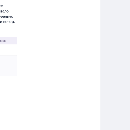
ее.
авало
реально
и вечер,
зывы