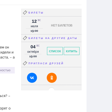
БИЛЕТЫ
12
ВС
НЕТ БИЛЕТОВ
июля
19:00
БИЛЕТЫ НА ДРУГИЕ ДАТЫ
04
ВС
чем он
СПИСОК
КУПИТЬ
октября
сидели и
19:00
аста, – а
ПРИГЛАСИ ДРУЗЕЙ
ё никак
лностью
ься? –
лучаю» –
орят о