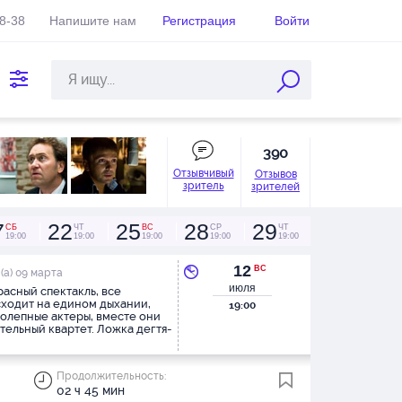
38-38
Напишите нам
Регистрация
Войти
390
Отзывчивый
Отзывов
зритель
зрителей
7
22
25
28
29
СБ
ЧТ
ВС
СР
ЧТ
19:00
19:00
19:00
19:00
19:00
12
ВС
(а) 09 марта
июля
асный спектакль, все
ходит на едином дыхании,
19:00
олепные актеры, вместе они
тельный квартет. Ложка дегтя-
еатральный зал крайне
бен и изношен
Продолжительность:
02 ч 45 мин