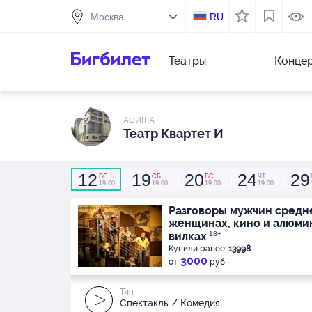
RU
Театры
Конце
АФИША
Театр Квартет И
12
19
20
24
29
ВС
СБ
ВС
ЧТ
19:00
19:00
19:00
19:00
Разговоры мужчин средне
женщинах, кино и алюми
вилках
18+
Купили ранее:
13998
3000
от
руб
Тип
Спектакль / Комедия