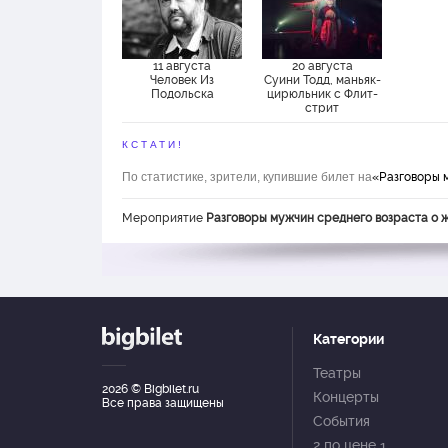
11 августа
20 августа
Человек Из
Суини Тодд, маньяк-
Подольска
цирюльник с Флит-
стрит
КСТАТИ!
По статистике, зрители, купившие билет на
«Разговоры 
Мероприятие
Разговоры мужчин среднего возраста о 
Категории
Театры
2026
© Bigbilet.ru
Концерты
Все права защищены
События
2 по цене 1