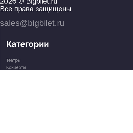
2026
© Bigbilet.ru
Все права защищены
sales@bigbilet.ru
Категории
Театры
Концерты
События
2 по цене 1
Для детей
Абонементы
Документы
Политика обработки персональных данных