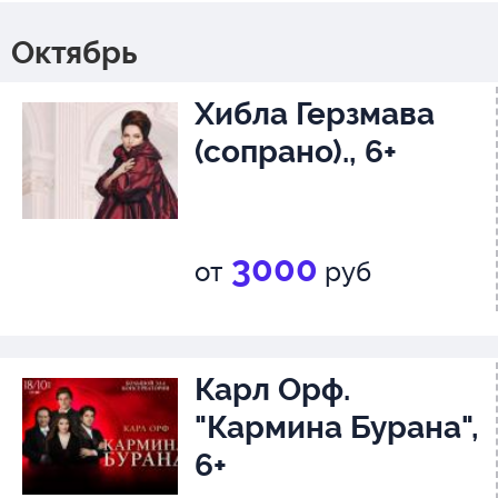
Октябрь
Хибла Герзмава
(сопрано)., 6+
3000
от
руб
Карл Орф.
"Кармина Бурана",
6+