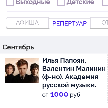
Выходные
Выходные
Детские
Детские
АФИША
О
РЕПЕРТУАР
Сентябрь
Илья Папоян,
Валентин Малинин
(ф-но). Академия
русской музыки.
Дирижер - Иван
1000
от
руб
Никифорчин, 6+