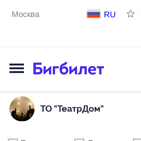
RU
ТО "ТеатрДом"
Выходные дни
Только детские