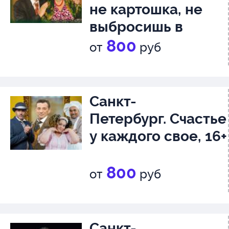
не картошка, не
выбросишь в
окошко, 12+
800
от
руб
Санкт-
Петербург. Счастье
у каждого свое, 16+
800
от
руб
Санкт-