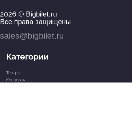
2026
© Bigbilet.ru
Все права защищены
sales@bigbilet.ru
Категории
Театры
Концерты
События
2 по цене 1
Для детей
Абонементы
Документы