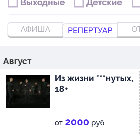
Выходные
Выходные
Детские
Детские
АФИША
О
РЕПЕРТУАР
Август
Из жизни ***нутых,
18+
2000
от
руб