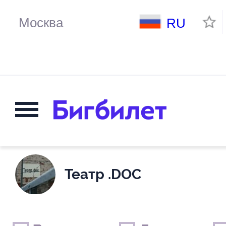
RU
Театр .DOC
Выходные дни
Только детские