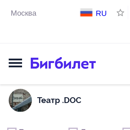
RU
Театр .DOC
Выходные дни
Только детские