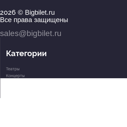
2026
© Bigbilet.ru
Все права защищены
sales@bigbilet.ru
Категории
Театры
Концерты
События
2 по цене 1
Для детей
Абонементы
Документы