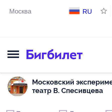
RU
Московский эксперим
театр В. Спесивцева
Выходные дни
Только детские