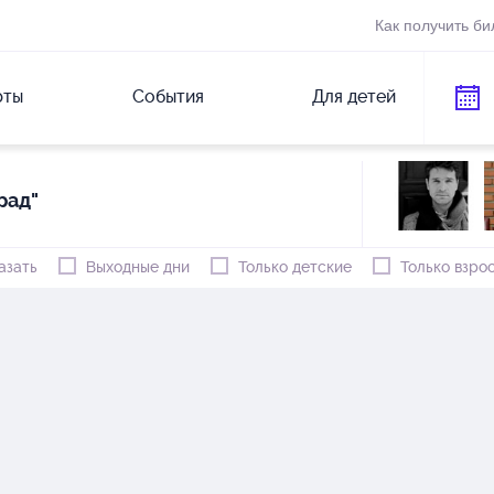
Как получить би
рты
События
Для детей
рад"
азать
Выходные дни
Только детские
Только взро