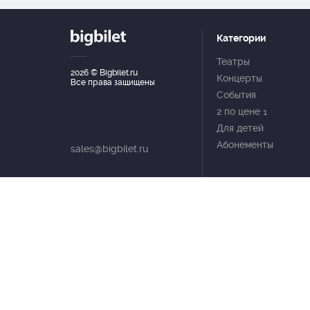
Категории
Театры
2026
© Bigbilet.ru
Концерты
Все права защищены
События
2 по цене 1
Для детей
Абонементы
sales@bigbilet.ru