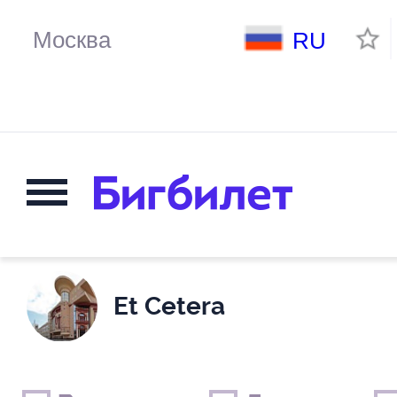
RU
Et Cetera
Выходные дни
Только детские