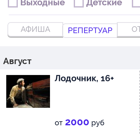
Выходные
Выходные
Детские
Детские
АФИША
О
РЕПЕРТУАР
Август
Лодочник, 16+
2000
от
руб