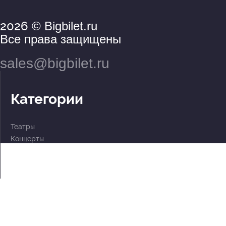
2026
© Bigbilet.ru
Все права защищены
sales@bigbilet.ru
Категории
Театры
Концерты
События
2 по цене 1
Для детей
Абонементы
Документы