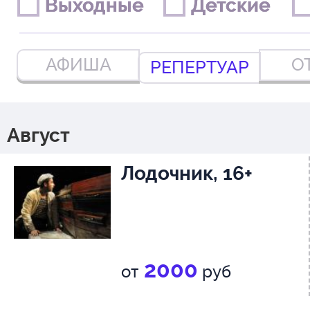
Выходные
Выходные
Детские
Детские
АФИША
О
РЕПЕРТУАР
Август
Лодочник, 16+
2000
от
руб