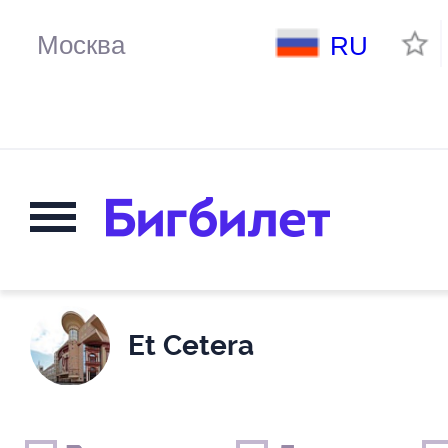
RU
Et Cetera
Выходные дни
Только детские