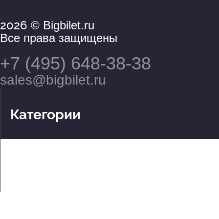
2026
© Bigbilet.ru
Все права защищены
+7 (495) 648-38-38
sales@bigbilet.ru
Категории
Театры
Концерты
События
2 по цене 1
Для детей
Абонементы
Документы