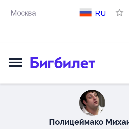
RU
Полицеймако Миха