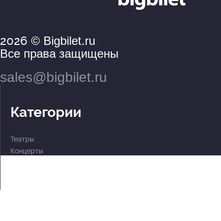
2026
© Bigbilet.ru
Все права защищены
sales@bigbilet.ru
Категории
Театры
Концерты
События
2 по цене 1
Для детей
Абонементы
Документы