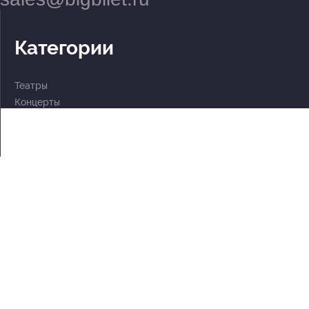
Категории
Театры
Концерты
События
2 по цене 1
Для детей
Абонементы
Документы
Политика обработки персональных данных