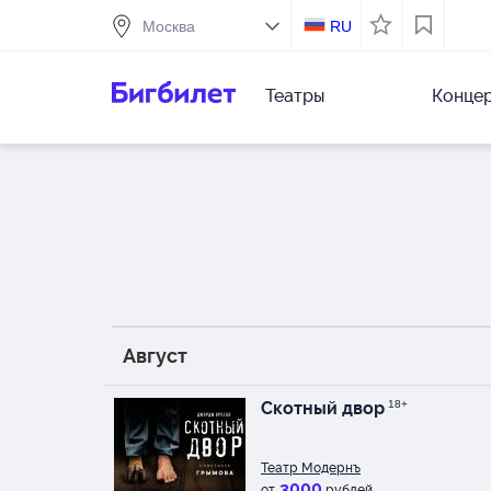
RU
Театры
Конце
Август
Скотный двор
18+
Театр Модернъ
3000
от
рублей