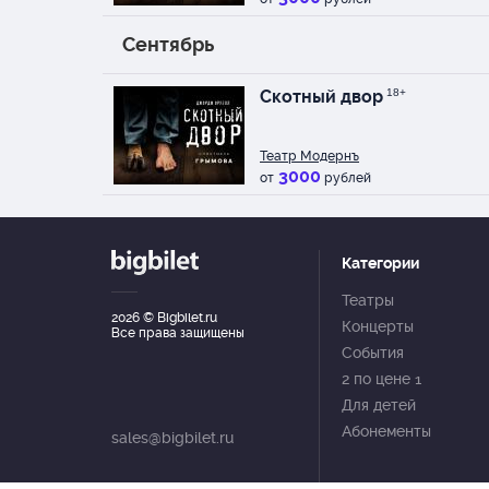
Сентябрь
Скотный двор
18+
Театр Модернъ
3000
от
рублей
Категории
Театры
2026
© Bigbilet.ru
Концерты
Все права защищены
События
2 по цене 1
Для детей
Абонементы
sales@bigbilet.ru