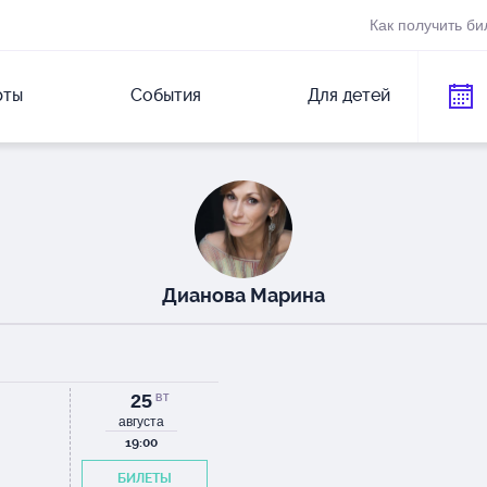
Как получить би
рты
События
Для детей
Дианова Марина
25
ВТ
августа
19:00
БИЛЕТЫ