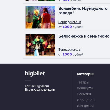
Волшебник Изумрудного
города
5+
Вернадского, 13
1000
от
рублей
Белоснежка и семь гномо
Вернадского, 13
1000
от
рублей
Категории
Театры
2026
© Bigbilet.ru
Концерты
Все права защищены
События
2 по цене 1
Для детей