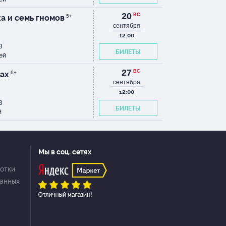
20
ВС
а и семь гномов
5+
сентября
12:00
3
БИЛЕТЫ
ей
27
ВС
гах
6+
сентября
12:00
3
БИЛЕТЫ
й
Мы в соц. сетях
отки
данных