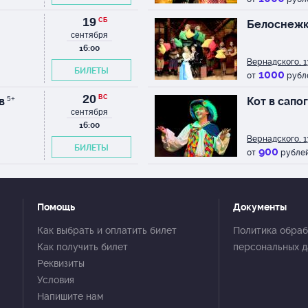
19
СБ
Белоснежк
сентября
16:00
Вернадского, 1
БИЛЕТЫ
1000
от
рубл
20
ВС
в
5+
Кот в сапо
сентября
16:00
Вернадского, 1
БИЛЕТЫ
900
от
рубле
Помощь
Документы
Как выбрать и оплатить билет
Политика обраб
Как получить билет
персональных 
Реквизиты
Условия
Напишите нам