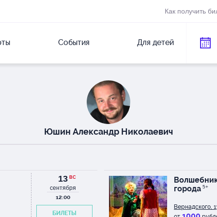
Как получить би
рты
События
Для детей
Юшин Александр Николаевич
13
ВС
Волшебник
города
5+
сентября
12:00
Вернадского, 1
БИЛЕТЫ
1000
от
рубл