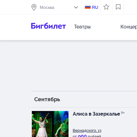
RU
Театры
Конце
Сентябрь
Алиса в Зазеркалье
5+
Вернадского, 13
900
от
рублей