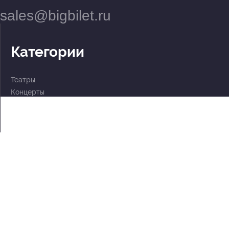
sales@bigbilet.ru
Категории
Театры
Концерты
События
2 по цене 1
Для детей
Абонементы
Документы
Политика обработки персональных данных