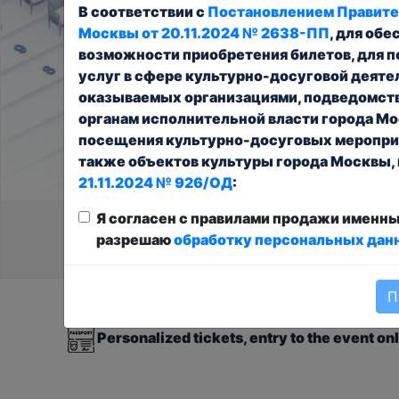
В соответствии с
Постановлением Правите
Москвы от 20.11.2024 № 2638-ПП
, для об
возможности приобретения билетов, для 
услуг в сфере культурно-досуговой деяте
оказываемых организациями, подведомс
органам исполнительной власти города Мо
посещения культурно-досуговых мероприя
также объектов культуры города Москвы, 
21.11.2024 № 926/ОД
:
Я согласен с правилами продажи именны
You can buy
Your choic
разрешаю
обработку персональных дан
П
Tickets are provided as document with barc
Personalized tickets, entry to the event o