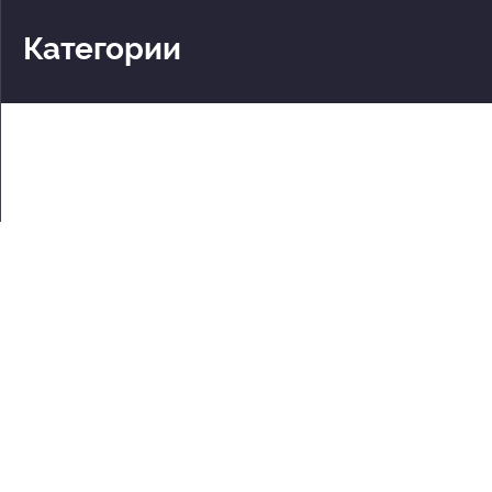
Категории
Театры
Концерты
События
2 по цене 1
Для детей
Абонементы
Документы
Политика обработки персональных данных