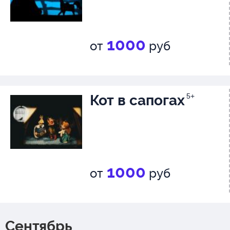
Композитор: Анна Булгакова
1000
от
руб
Роли
Матильда: Любовь Степанюк(
Кот в сапогах
5+
Топоркова)
Шаманка: Марина Топоркова(
Степанюк)
1 Волк: Ольга Нестерова
1000
от
руб
2 Волк: Андрей Тушканов
3 Волк: Владислав Рябцев
Сентябрь