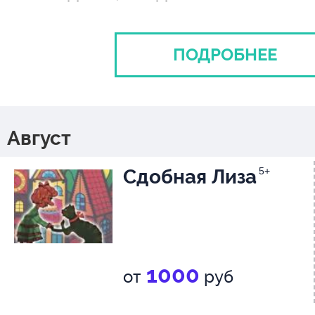
встречаются.
ПОДРОБНЕЕ
И даже дикого волка можно п
помощью тарелки вкусного су
магического заклинания и отк
Август
сердца.
Сдобная Лиза
5+
Именно такое большое, добро
главной героини спектакля – 
1000
девочки Матильды.
от
руб