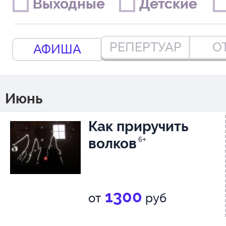
Выходные
Выходные
Детские
Детские
РЕПЕРТУАР
О
АФИША
Июнь
Как приручить
волков
6+
1300
от
руб